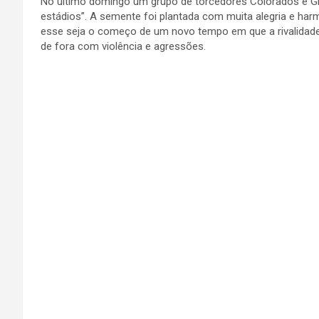
No último domingo um grupo de torcedores Colorados e G
estádios”. A semente foi plantada com muita alegria e ha
esse seja o começo de um novo tempo em que a rivalidade f
de fora com violência e agressões.
.