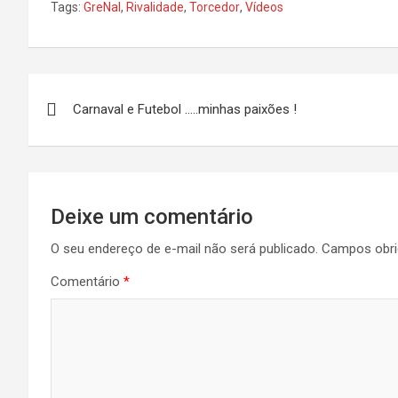
Tags:
GreNal
,
Rivalidade
,
Torcedor
,
Vídeos
Navegação
Carnaval e Futebol …..minhas paixões !
de
Post
Deixe um comentário
O seu endereço de e-mail não será publicado.
Campos obri
Comentário
*