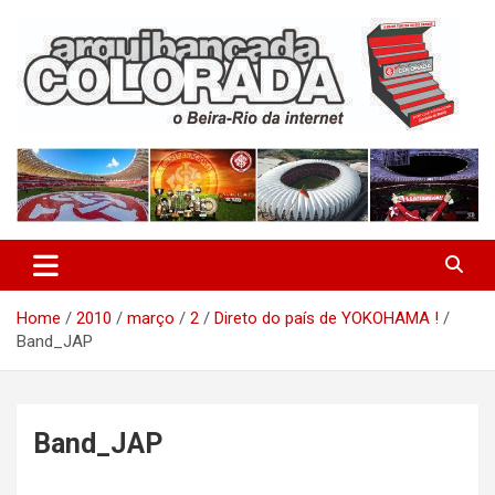
Skip
to
content
O Beira-Rio da Internet
Arquibancada Colorada
Home
2010
março
2
Direto do país de YOKOHAMA !
Band_JAP
Band_JAP