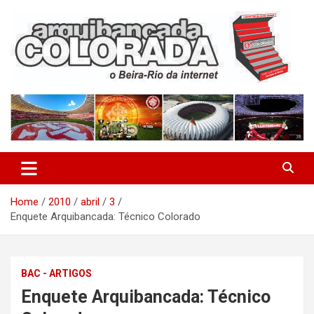
Skip
to
content
O Beira-Rio da Internet
Arquibancada Colorada
Home
2010
abril
3
Enquete Arquibancada: Técnico Colorado
BAC - ARTIGOS
Enquete Arquibancada: Técnico