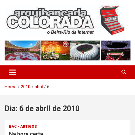
Skip
to
content
O Beira-Rio da Internet
Arquibancada Colorada
Home
2010
abril
6
Dia:
6 de abril de 2010
BAC - ARTIGOS
Na hora certa