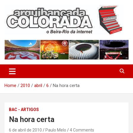
Skip
to
content
O Beira-Rio da Internet
Arquibancada Colorada
Home
2010
abril
6
Na hora certa
BAC - ARTIGOS
Na hora certa
6 de abril de 2010
Paulo Melo
4 Comments