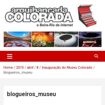
Skip
to
content
O Beira-Rio da Internet
Arquibancada Colorada
Home
2010
abril
8
Inauguração do Museu Colorado
blogueiros_museu
blogueiros_museu