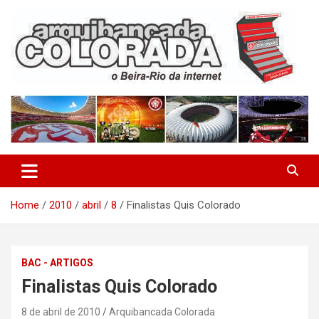
Skip
to
content
O Beira-Rio da Internet
Arquibancada Colorada
Home
2010
abril
8
Finalistas Quis Colorado
BAC - ARTIGOS
Finalistas Quis Colorado
8 de abril de 2010
Arquibancada Colorada