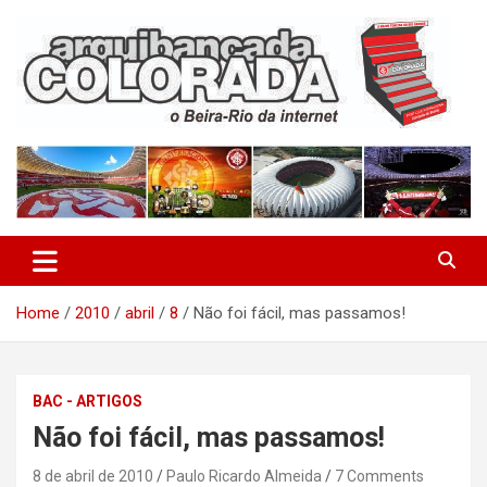
Skip
to
content
O Beira-Rio da Internet
Arquibancada Colorada
Home
2010
abril
8
Não foi fácil, mas passamos!
BAC - ARTIGOS
Não foi fácil, mas passamos!
8 de abril de 2010
Paulo Ricardo Almeida
7 Comments