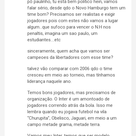
pô paulinho, tu está bem politico hein, vamos
falar sério, desde qdo o Novo Hamburgo tem um
time bom? Precisamos ser realistas e exigir
jogadores pois com estes não vamos a lugar
algum…que sufoco para vencer o N.H nos
penaltis, imagina um sao paulo, um
estudiantes….etc
sinceramente, quem acha que vamos ser
campeoes da libertadores com esse time?
talvez vão comparar com 2006 qdo o time
cresceu em meio ao torneio, mas tínhamos
liderança naquele ano.
Temos bons jogadores, mas precisamos de
organização. O Inter é um amontoado de
jogadores correndo atrás da bola. Isso me
lembra quando eu jogava futebol na vila
“Churupita”, Obelisco, Jaguari, em meio a um
campo metade grama, metade terra.
Vamos meu Inter, temos que ser modelo