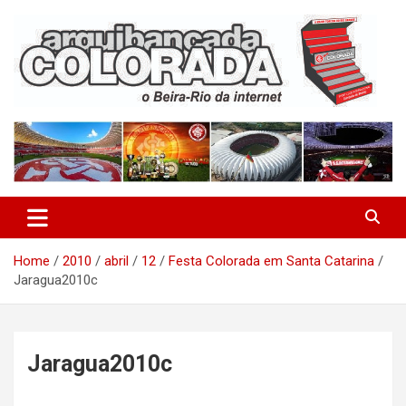
Skip
to
content
O Beira-Rio da Internet
Arquibancada Colorada
Home
2010
abril
12
Festa Colorada em Santa Catarina
Jaragua2010c
Jaragua2010c