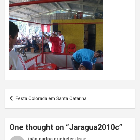
Navegação
Festa Colorada em Santa Catarina
de
Post
One thought on “
Jaragua2010c
”
joão carlos griebeler
disse: