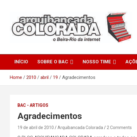
Skip
to
content
O Beira-Rio da Internet
Arquibancada Colorada
INÍCIO
SOBRE O BAC
NOSSO TIME
AÇÕ
Home
2010
abril
19
Agradecimentos
BAC - ARTIGOS
Agradecimentos
19 de abril de 2010
Arquibancada Colorada
2 Comments