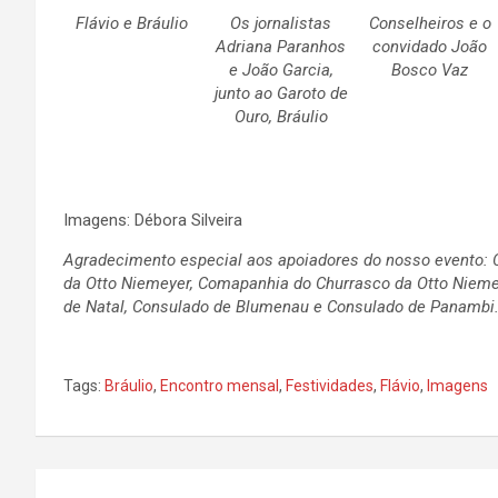
Flávio e Bráulio
Os jornalistas
Conselheiros e o
Adriana Paranhos
convidado João
e João Garcia,
Bosco Vaz
junto ao Garoto de
Ouro, Bráulio
Imagens: Débora Silveira
Agradecimento especial aos apoiadores do nosso evento: Cl
da Otto Niemeyer, Comapanhia do Churrasco da Otto Niemey
de Natal, Consulado de Blumenau e Consulado de Panambi
Tags:
Bráulio
,
Encontro mensal
,
Festividades
,
Flávio
,
Imagens
Navegação