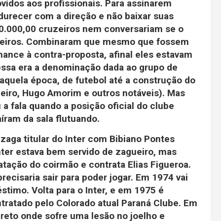
vidos aos profissionais. Para assinarem
durecer com a direção e não baixar suas
0.000,00 cruzeiros nem conversariam se o
uzeiros. Combinaram que mesmo que fossem
nce à contra-proposta, afinal eles estavam
essa era a denominação dada ao grupo de
aquela época, de futebol até a construção do
heiro, Hugo Amorim e outros notáveis). Mas
 a fala quando a posição oficial do clube
íram da sala flutuando.
 zaga titular do Inter com Bibiano Pontes
nter estava bem servido de zagueiro, mas
tação do coirmão e contrata Elias Figueroa.
recisaria sair para poder jogar. Em 1974 vai
timo. Volta para o Inter, e em 1975 é
tratado pelo Colorado atual Paraná Clube. Em
reto onde sofre uma lesão no joelho e