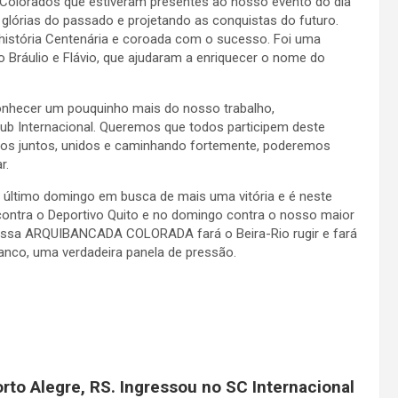
orados que estiveram presentes ao nosso evento do dia
lórias do passado e projetando as conquistas do futuro.
história Centenária e coroada com o sucesso. Foi uma
Bráulio e Flávio, que ajudaram a enriquecer o nome do
nhecer um pouquinho mais do nosso trabalho,
lub Internacional. Queremos que todos participem deste
os juntos, unidos e caminhando fortemente, poderemos
r.
 último domingo em busca de mais uma vitória e é neste
contra o Deportivo Quito e no domingo contra o nosso maior
 nossa ARQUIBANCADA COLORADA fará o Beira-Rio rugir e fará
anco, uma verdadeira panela de pressão.
to Alegre, RS. Ingressou no SC Internacional