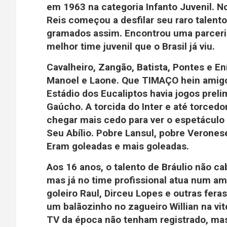
em 1963 na categoria Infanto Juvenil. No 
Reis começou a desfilar seu raro talent
gramados assim. Encontrou uma parceri
melhor time juvenil que o Brasil já viu.
Cavalheiro, Zangão, Batista, Pontes e En
Manoel e Laone. Que TIMAÇO hein amigo
Estádio dos Eucaliptos havia jogos prel
Gaúcho. A torcida do Inter e até torcedo
chegar mais cedo para ver o espetáculo
Seu Abílio. Pobre Lansul, pobre Verones
Eram goleadas e mais goleadas.
Aos 16 anos, o talento de Bráulio não ca
mas já no time profissional atua num am
goleiro Raul, Dirceu Lopes e outras fera
um balãozinho no zagueiro Willian na vi
TV da época não tenham registrado, mas