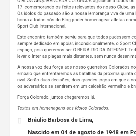
O BLOG ARQUIBANCADA COLORADA agradece a todos os Col
17 comemorando os feitos relevantes do nosso Clube, as g
Os ídolos do passado são a nossa lembrança viva de uma 
honra a todos nós do Blog poder homenagear atletas como 
Sport Club Internacional.
Este encontro também serviu para que todos pudessem co
sempre dedicado em apoiar, incondicionalmente, o Sport C
espaço, pois queremos ser O BEIRA-RIO DA INTERNET. Tod
levar o Inter as plagas mais distantes, sem nunca desanima
A nossa voz deu força aos nosso guerreiros Colorados no
embalo que enfrentaremos as batalhas da próxima quinta 
rival. Serão duas decisões, dois grandes jogos em que a
os adversários se sentirem em um caldeirão vermelho e br
Força Colorado, juntos chegaremos lá.
Textos em homenagens aos ídolos Colorados:
Bráulio Barbosa de Lima,
Nascido em 04 de agosto de 1948 em Por