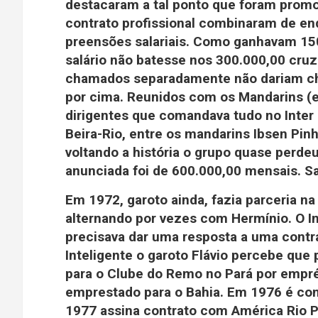
destacaram a tal ponto que foram promo
contrato profissional combinaram de en
preensões salariais. Como ganhavam 15
salário não batesse nos 300.000,00 cr
chamados separadamente não dariam cha
por cima. Reunidos com os Mandarins (
dirigentes que comandava tudo no Inter 
Beira-Rio, entre os mandarins Ibsen Pin
voltando a história o grupo quase perdeu
anunciada foi de 600.000,00 mensais. Sa
Em 1972, garoto ainda, fazia parceria na
alternando por vezes com Hermínio. O I
precisava dar uma resposta a uma contra
Inteligente o garoto Flávio percebe que p
para o Clube do Remo no Pará por emprés
emprestado para o Bahia. Em 1976 é con
1977 assina contrato com América Rio P