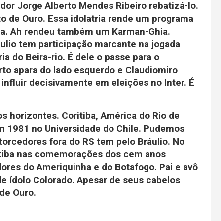
ador Jorge Alberto Mendes Ribeiro rebatizá-lo.
to de Ouro
. Essa idolatria rende um programa
ha. Ah rendeu também um Karman-Ghia.
áulio tem participação marcante na jogada
ia do Beira-rio. É dele o passe para o
to apara do lado esquerdo e Claudiomiro
influir decisivamente em eleições no Inter. É
s horizontes. Coritiba, América do Rio de
em 1981 no Universidade do Chile. Pudemos
orcedores fora do RS tem pelo Bráulio. No
itiba nas comemorações dos cem anos
ores do Ameriquinha e do Botafogo. Pai e avô
e ídolo Colorado. Apesar de seus cabelos
de Ouro.