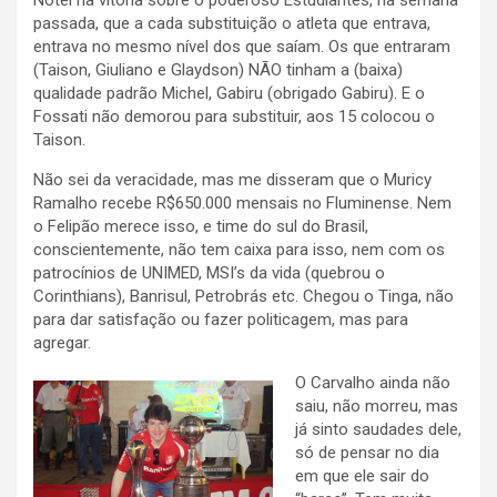
Notei na vitória sobre o poderoso Estudiantes, na semana
passada, que a cada substituição o atleta que entrava,
entrava no mesmo nível dos que saíam. Os que entraram
(Taison, Giuliano e Glaydson) NÃO tinham a (baixa)
qualidade padrão Michel, Gabiru (obrigado Gabiru). E o
Fossati não demorou para substituir, aos 15 colocou o
Taison.
Não sei da veracidade, mas me disseram que o Muricy
Ramalho recebe R$650.000 mensais no Fluminense. Nem
o Felipão merece isso, e time do sul do Brasil,
conscientemente, não tem caixa para isso, nem com os
patrocínios de UNIMED, MSI’s da vida (quebrou o
Corinthians), Banrisul, Petrobrás etc. Chegou o Tinga, não
para dar satisfação ou fazer politicagem, mas para
agregar.
O Carvalho ainda não
saiu, não morreu, mas
já sinto saudades dele,
só de pensar no dia
em que ele sair do