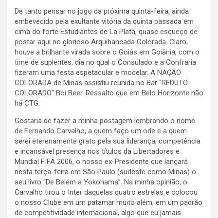
De tanto pensar no jogo da próxima quinta-feira, ainda
embevecido pela exultante vitória da quinta passada em
cima do forte Estudiantes de La Plata, quase esqueço de
postar aqui no glorioso Arquibancada Colorada. Claro,
houve a brilhante virada sobre o Goiás em Goiânia, com o
time de suplentes, dia no qual o Consulado e a Confraria
fizeram uma festa espetacular e modelar. A NAÇÃO
COLORADA de Minas assistiu reunida no Bar “REDUTO
COLORADO” Boi Beer. Ressalto que em Belo Horizonte não
há CTG.
Gostaria de fazer a minha postagem lembrando o nome
de Fernando Carvalho, a quem faço um ode e a quem
serei eterenamente grato pela sua liderança, competência
e incansável presença nos títulos da Libertadores e
Mundial FIFA 2006, o nosso ex-Presidente que lançará
nesta terça-feira em São Paulo (sudeste como Minas) o
seu livro “De Belém a Yokohama”. Na minha opinião, o
Carvalho tirou o Inter daquelas quatro estrelas e colocou
o nosso Clube em um patamar muito além, em um padrão
de competitividade internacional, algo que eu jamais