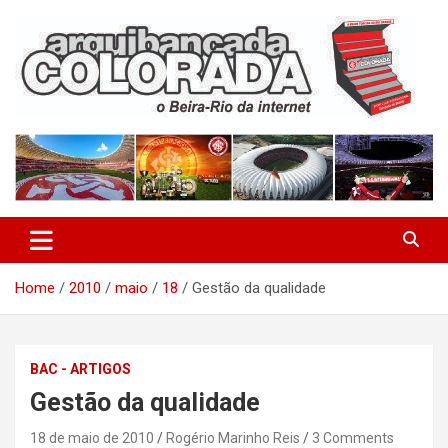
Skip
to
content
O Beira-Rio da Internet
Arquibancada Colorada
Home
2010
maio
18
Gestão da qualidade
BAC - ARTIGOS
Gestão da qualidade
18 de maio de 2010
Rogério Marinho Reis
3 Comments