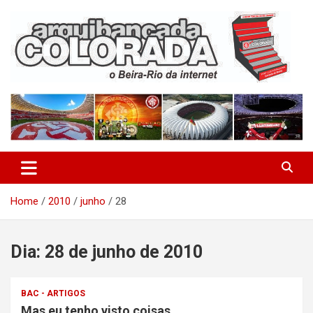
Skip
to
content
O Beira-Rio da Internet
Arquibancada Colorada
Home
2010
junho
28
Dia:
28 de junho de 2010
BAC - ARTIGOS
Mas eu tenho visto coisas…