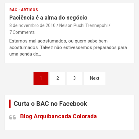
BAC - ARTIGOS
Paciência é a alma do negócio
8 de novembro de 2010
Nelson Puchi Trennepohl
7 Comments
Estamos mal acostumados, ou quem sabe bem
acostumados. Talvez não estivessemos preparados para
uma senda de…
Paginação
1
2
3
Next
de
posts
Curta o BAC no Facebook
Blog Arquibancada Colorada