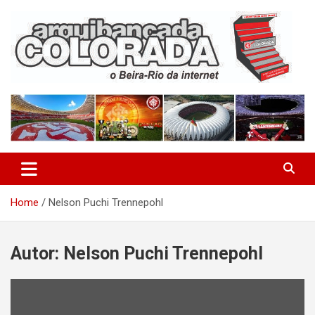
Skip
to
content
O Beira-Rio da Internet
Arquibancada Colorada
Home
Nelson Puchi Trennepohl
Autor:
Nelson Puchi Trennepohl