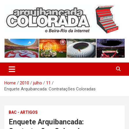
Skip
to
content
O Beira-Rio da Internet
Arquibancada Colorada
Home
2010
julho
11
Enquete Arquibancada: Contratações Coloradas
BAC - ARTIGOS
Enquete Arquibancada: