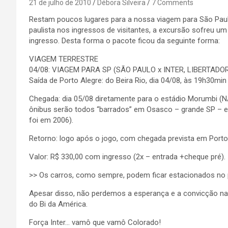
21 de julho de 2010
Débora Silveira
7 Comments
Restam poucos lugares para a nossa viagem para São Paulo 
paulista nos ingressos de visitantes, a excursão sofreu um
ingresso. Desta forma o pacote ficou da seguinte forma:
VIAGEM TERRESTRE
04/08: VIAGEM PARA SP (SÃO PAULO x INTER, LIBERTADO
Saída de Porto Alegre: do Beira Rio, dia 04/08, às 19h30min
Chegada: dia 05/08 diretamente para o estádio Morumbi (
ônibus serão todos “barrados” em Osasco – grande SP – 
foi em 2006).
Retorno: logo após o jogo, com chegada prevista em Porto A
Valor: R$ 330,00 com ingresso (2x – entrada +cheque pré).
>> Os carros, como sempre, podem ficar estacionados no p
Apesar disso, não perdemos a esperança e a convicção na 
do Bi da América.
Força Inter… vamô que vamô Colorado!