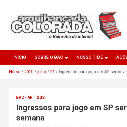
Skip
to
content
O Beira-Rio da Internet
Arquibancada Colorada
INÍCIO
SOBRE O BAC
NOSSO TIME
AÇÕ
Home
2010
julho
21
Ingressos para jogo em SP serão v
BAC - ARTIGOS
Ingressos para jogo em SP se
semana