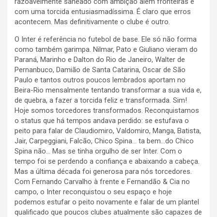
razoavelmente saneado com ambição além fronteiras e
com uma torcida entusiasmadíssima. É claro que erros
acontecem. Mas definitivamente o clube é outro.
O Inter é referência no futebol de base. Ele só não forma
como também garimpa. Nilmar, Pato e Giuliano vieram do
Paraná, Marinho e Dalton do Rio de Janeiro, Walter de
Pernanbuco, Damião de Santa Catarina, Oscar de São
Paulo e tantos outros poucos lembrados aportam no
Beira-Rio mensalmente tentando transformar a sua vida e,
de quebra, a fazer a torcida feliz e transformada. Sim!
Hoje somos torcedores transformados. Reconquistamos
o status que há tempos andava perdido: se estufava o
peito para falar de Claudiomiro, Valdomiro, Manga, Batista,
Jair, Carpeggiani, Falcão, Chico Spina… ta bem…do Chico
Spina não… Mas se tinha orgulho de ser Inter. Com o
tempo foi se perdendo a confiança e abaixando a cabeça.
Mas a última década foi generosa para nós torcedores.
Com Fernando Carvalho à frente e Fernandão & Cia no
campo, o Inter reconquistou o seu espaço e hoje
podemos estufar o peito novamente e falar de um plantel
qualificado que poucos clubes atualmente são capazes de