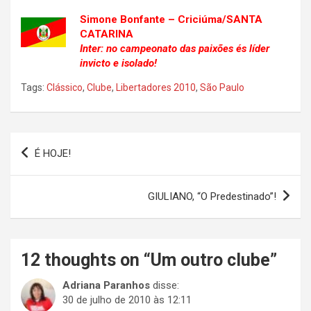
Simone Bonfante – Criciúma/SANTA
CATARINA
Inter: no campeonato das paixões és líder
invicto e isolado!
Tags:
Clássico
,
Clube
,
Libertadores 2010
,
São Paulo
Navegação
É HOJE!
de
Post
GIULIANO, “O Predestinado”!
12 thoughts on “
Um outro clube
”
Adriana Paranhos
disse:
30 de julho de 2010 às 12:11