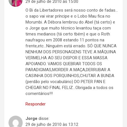
29 de julho de 2010 às 15:00
O Bi da Libertadores será nosso conto de fadas…
o sapo vai virar príncipe e o Lobo Mau fica no
Morumbi. A Débora lembrou do Abel (tá certo) e
o Jorge que muito técnico levantou taça com
times medianos (tá certo tbém) e que o Roth
naufragou em 2008 estando 11 pontos na
frente,etc…Ninguém está errado. SÓ QUE NUNCA
NENHUM DOS PERSONAGENS TEVE A MÁQUINA
VERMELHA AO SEU DISPOR E ESSA MASSA
APOIANDO. VAMOS QUEBRAR TODOS OS
PARADIGMAS,MORDER A MAÇA,DERRUBAR A
CASINHA DOS PORQUINHOS,CHUTAR A BUNDA
(perdão pelo vocabulário) DO PETER PAN E
CHEGAR NO FINAL FELIZ…Obrigada a todos os
comentários!!!
Responder
Jorge
disse:
29 de julho de 2010 às 13:12