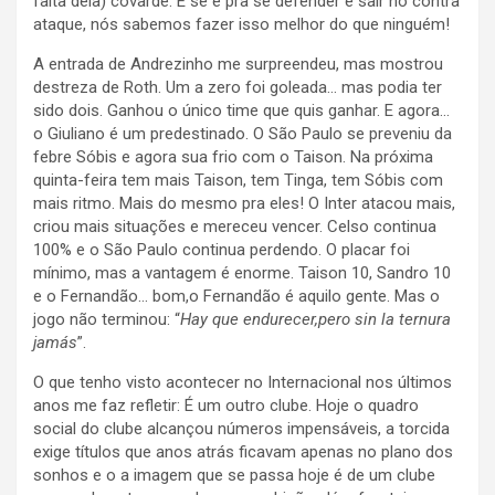
falta dela) covarde. E se é pra se defender e sair no contra
ataque, nós sabemos fazer isso melhor do que ninguém!
A entrada de Andrezinho me surpreendeu, mas mostrou
destreza de Roth. Um a zero foi goleada… mas podia ter
sido dois. Ganhou o único time que quis ganhar. E agora…
o Giuliano é um predestinado. O São Paulo se preveniu da
febre Sóbis e agora sua frio com o Taison. Na próxima
quinta-feira tem mais Taison, tem Tinga, tem Sóbis com
mais ritmo. Mais do mesmo pra eles! O Inter atacou mais,
criou mais situações e mereceu vencer. Celso continua
100% e o São Paulo continua perdendo. O placar foi
mínimo, mas a vantagem é enorme. Taison 10, Sandro 10
e o Fernandão… bom,o Fernandão é aquilo gente. Mas o
jogo não terminou: “
Hay que endurecer,pero sin la ternura
jamás
”.
O que tenho visto acontecer no Internacional nos últimos
anos me faz refletir: É um outro clube. Hoje o quadro
social do clube alcançou números impensáveis, a torcida
exige títulos que anos atrás ficavam apenas no plano dos
sonhos e o a imagem que se passa hoje é de um clube