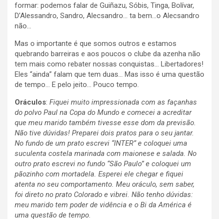
formar: podemos falar de Guiñazu, Sóbis, Tinga, Bolívar,
D’Alessandro, Sandro, Alecsandro… ta bem…o Alecsandro
não…
Mas o importante é que somos outros e estamos
quebrando barreiras e aos poucos o clube da azenha não
tem mais como rebater nossas conquistas… Libertadores!
Eles “ainda” falam que tem duas… Mas isso é uma questão
de tempo… E pelo jeito… Pouco tempo.
Oráculos
:
Fiquei muito impressionada com as façanhas
do polvo Paul na Copa do Mundo e comecei a acreditar
que meu marido também tivesse esse dom da previsão.
Não tive dúvidas! Preparei dois pratos para o seu jantar.
No fundo de um prato escrevi “INTER” e coloquei uma
suculenta costela marinada com maionese e salada. No
outro prato escrevi no fundo “São Paulo” e coloquei um
pãozinho com mortadela. Esperei ele chegar e fiquei
atenta no seu comportamento. Meu oráculo, sem saber,
foi direto no prato Colorado e vibrei. Não tenho dúvidas:
meu marido tem poder de vidência e o Bi da América é
uma questão de tempo
.