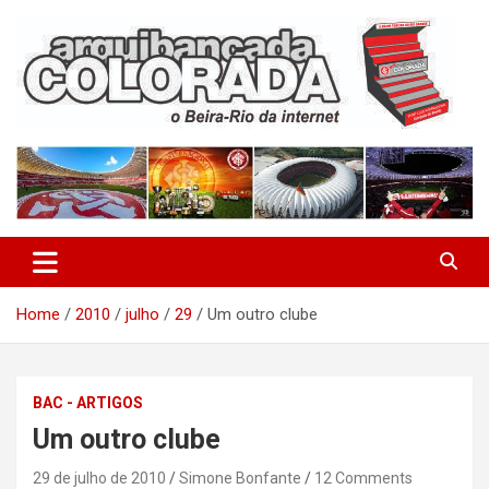
Skip
to
content
O Beira-Rio da Internet
Arquibancada Colorada
Home
2010
julho
29
Um outro clube
BAC - ARTIGOS
Um outro clube
29 de julho de 2010
Simone Bonfante
12 Comments