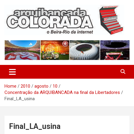
Skip
to
content
O Beira-Rio da Internet
Arquibancada Colorada
Home
2010
agosto
10
Concentração da ARQUIBANCADA na final da Libertadores
Final_LA_usina
Final_LA_usina