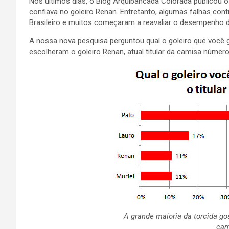
Nos últimos dias, o Blog Arquibancada Colorada publicou 
confiava no goleiro Renan. Entretanto, algumas falhas c
Brasileiro e muitos começaram a reavaliar o desempenho d
A nossa nova pesquisa perguntou qual o goleiro que você go
escolheram o goleiro Renan, atual titular da camisa número
A grande maioria da torcida gos
cam