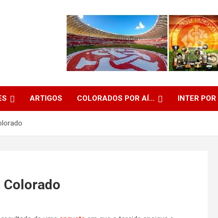
ES
ARTIGOS
COLORADOS POR AÍ…
INTER POR
olorado
o Colorado