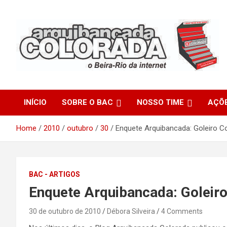
Skip
to
content
O Beira-Rio da Internet
Arquibancada Colorada
INÍCIO
SOBRE O BAC
NOSSO TIME
AÇÕ
Home
2010
outubro
30
Enquete Arquibancada: Goleiro C
BAC - ARTIGOS
Enquete Arquibancada: Goleir
30 de outubro de 2010
Débora Silveira
4 Comments