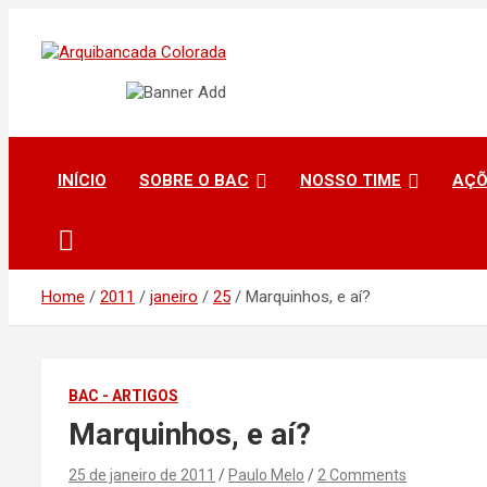
Skip
to
content
O Beira-Rio da Internet
Arquibancada Colorad
INÍCIO
SOBRE O BAC
NOSSO TIME
AÇÕ
Home
2011
janeiro
25
Marquinhos, e aí?
BAC - ARTIGOS
Marquinhos, e aí?
25 de janeiro de 2011
Paulo Melo
2 Comments