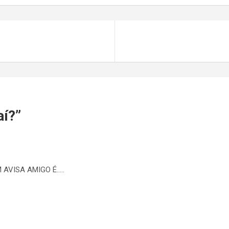
aí?
”
AVISA AMIGO É…..