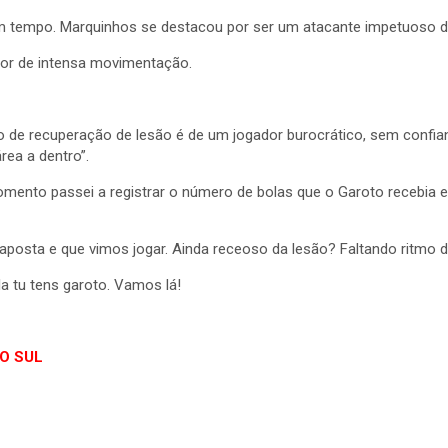
empo. Marquinhos se destacou por ser um atacante impetuoso de dr
dor de intensa movimentação.
de recuperação de lesão é de um jogador burocrático, sem confian
ea a dentro”.
omento passei a registrar o número de bolas que o Garoto recebia 
 aposta e que vimos jogar. Ainda receoso da lesão? Faltando ritmo 
a tu tens garoto. Vamos lá!
DO SUL