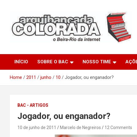
Skip
to
content
O Beira-Rio da Internet
Arquibancada Colorada
INÍCIO
SOBRE O BAC
NOSSO TIME
AÇÕ
Home
2011
junho
10
Jogador, ou enganador?
BAC - ARTIGOS
Jogador, ou enganador?
10 de junho de 2011
Marcelo de Negreiros
12 Comments