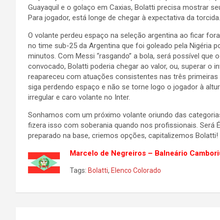
Guayaquil e o golaço em Caxias, Bolatti precisa mostrar s
Para jogador, está longe de chegar à expectativa da torcida
O volante perdeu espaço na seleção argentina ao ficar fo
no time sub-25 da Argentina que foi goleado pela Nigéria po
minutos. Com Messi “rasgando” a bola, será possível que o
convocado, Bolatti poderia chegar ao valor, ou, superar o 
reapareceu com atuações consistentes nas três primeiras ro
siga perdendo espaço e não se torne logo o jogador à altur
irregular e caro volante no Inter.
Sonhamos com um próximo volante oriundo das categorias
fizera isso com soberania quando nos profissionais. Será É
preparado na base, criemos opções, capitalizemos Bolatti!
Marcelo de Negreiros – Balneário Camb
Tags:
Bolatti
,
Elenco Colorado
Navegação