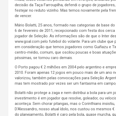
decisão da Taça Farroupilha, defendi o grupo de jogadore
festejar no reduto vizinho. Mas temos novamente pela fren
de vencer.
Mário Bolatti, 25 anos, formado nas categorias de base do
6 de fevereiro de 2011, recepcionado com festa dos cerca
jogador de Seleção. As informações são de que o Inter de
www.goal.com pelo futebol do volante. Para um clube que pr
em consideração que temos jogadores como Guiñazu e Tin
centro-médio, comum, que oscilou poucas e boas atuaçõe
péssimas, se tornou caro demais.
O Porto pagou € 2 milhões em 2004 pelo argentino e empre
2010. Foram apenas 12 jogos em pouco mais de um ano no fut
valorizou, também pelas convocações para Seleção Argentin
mas tem mostrado por vezes ser um fantasma em campo, 
Bolatti não protege a zaga e nem distribui a bola para um
investimento é em jogador que resolve, goleador, ou veloci
aconteça. Sem chorar pitangas, mas o Corinthians insistiu,
D’Alessandro, nosso atual ídolo, nos custou os mesmos €
do planejamento, Bolatti é caro pela bola, quase murcha,