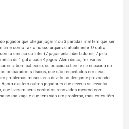
todo jogador que chegar jogar 2 ou 3 partidas mal tem que ser
time como faz o nosso arquirival atualmente. O outro
 com a camisa do Inter (7 jogos pela Libertadores, 7 pelo
, média de 1 gol a cada 4 jogos. Além disso, fez várias
sarmes, bom cabeceio, se posiciona bem e se encaixou no
sos preparadores físicos, que são respeitados em seus
ia com problemas musculares devido ao desgaste provocado
. Agora existem outros jogadores que deveria se levantar
Rio, que tiveram seus contratos renovados mesmo com
ão na nossa zaga e que tem sido um problema, mas estes têm