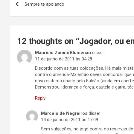
Sempre te apoiando
de
Post
12 thoughts on “
Jogador, ou e
Maurício Zanini/Blumenau
disse:
11 de junho de 2011 às 04:28
Discordo com as tuas colocações. Há mais mistéri
contra o america-Mx então deves concordar que e
novo sistema criado pelo Falcão (ainda em aperf
Demonstrou liderança e força, cautela e garra, téc
Reply
Marcelo de Negreiros
disse:
14 de junho de 2011 às 17:09
Sem subjeções, no jogo contra os reservas do S