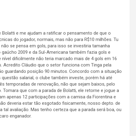
olatti e me ajudam a ratificar o pensamento de que o
cnicas do jogador, normais, mas não para R$10 milhões. Tu
 não se pensa em gols, para isso se investiria tamanha
 gaúcho 2009 e da Sul-Americana também fazia gols e
ível dificilmente não teria marcado mais de 4 gols em 16
s. Acredito Cláudio que o setor funciona com Tinga pela
não guardando posição 90 minutos. Concordo com a situação
 questão salarial, o clube também investe, porém há até
rês temporadas de renovação, não que sejam baixos, pelo
o. Tomara que com a parada de Bolatti, ele retorne e jogue a
ram apenas 12 participações com a camisa da Fiorentina e
 não deveria estar tão esgotado fisicamente, nosso depto. de
ra tal avaliação. Mas tenho certeza que a parada será boa, ou
caro enganador.