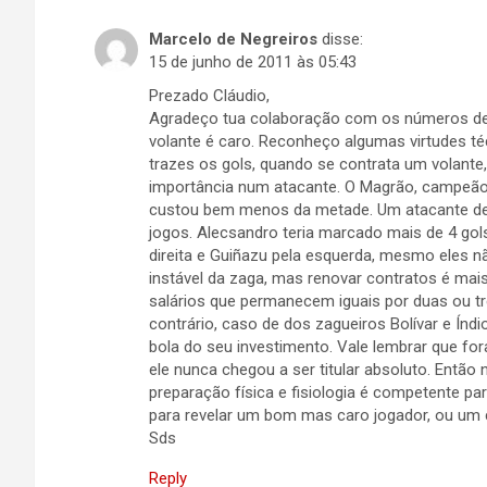
Marcelo de Negreiros
disse:
15 de junho de 2011 às 05:43
Prezado Cláudio,
Agradeço tua colaboração com os números de B
volante é caro. Reconheço algumas virtudes té
trazes os gols, quando se contrata um volante,
importância num atacante. O Magrão, campeão
custou bem menos da metade. Um atacante de n
jogos. Alecsandro teria marcado mais de 4 gol
direita e Guiñazu pela esquerda, mesmo eles 
instável da zaga, mas renovar contratos é mais
salários que permanecem iguais por duas ou t
contrário, caso de dos zagueiros Bolívar e Índi
bola do seu investimento. Vale lembrar que fo
ele nunca chegou a ser titular absoluto. Então
preparação física e fisiologia é competente pa
para revelar um bom mas caro jogador, ou um 
Sds
Reply