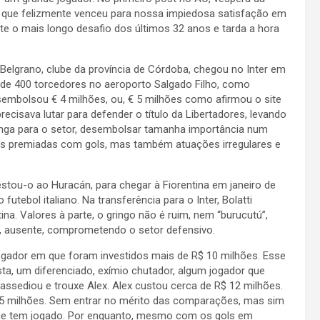
s, que felizmente venceu para nossa impiedosa satisfação em
te o mais longo desafio dos últimos 32 anos e tarda a hora
 Belgrano, clube da província de Córdoba, chegou no Inter em
 de 400 torcedores no aeroporto Salgado Filho, como
sembolsou € 4 milhões, ou, € 5 milhões como afirmou o site
ecisava lutar para defender o título da Libertadores, levando
ga para o setor, desembolsar tamanha importância num
s premiadas com gols, mas também atuações irregulares e
stou-o ao Huracán, para chegar à Fiorentina em janeiro de
ebol italiano. Na transferência para o Inter, Bolatti
a. Valores à parte, o gringo não é ruim, nem “burucutú”,
ausente, comprometendo o setor defensivo.
 jogador em que foram investidos mais de R$ 10 milhões. Esse
sta, um diferenciado, exímio chutador, algum jogador que
 assediou e trouxe Alex. Alex custou cerca de R$ 12 milhões.
 5 milhões. Sem entrar no mérito das comparações, mas sim
 que tem jogado. Por enquanto, mesmo com os gols em