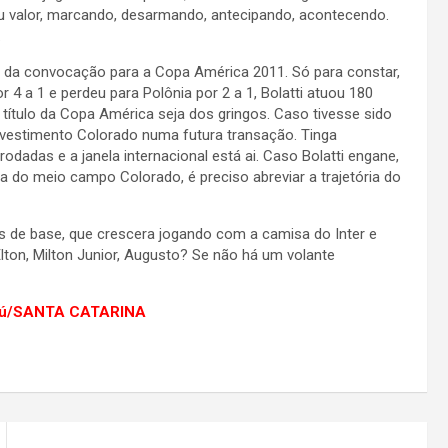
eu valor, marcando, desarmando, antecipando, acontecendo.
.
ra da convocação para a Copa América 2011. Só para constar,
r 4 a 1 e perdeu para Polônia por 2 a 1, Bolatti atuou 180
 título da Copa América seja dos gringos. Caso tivesse sido
investimento Colorado numa futura transação. Tinga
dadas e a janela internacional está ai. Caso Bolatti engane,
a do meio campo Colorado, é preciso abreviar a trajetória do
 de base, que crescera jogando com a camisa do Inter e
lton, Milton Junior, Augusto? Se não há um volante
oriú/SANTA CATARINA