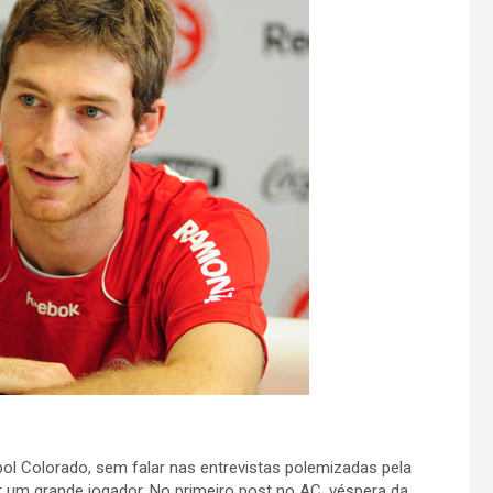
Colorado, sem falar nas entrevistas polemizadas pela
 um grande jogador. No primeiro post no AC, véspera da