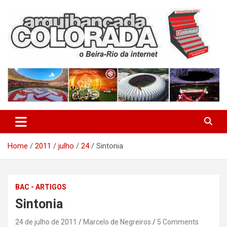
Skip
to
content
O Beira-Rio da Internet
Arquibancada Colorada
Home
2011
julho
24
Sintonia
BAC - ARTIGOS
Sintonia
24 de julho de 2011
Marcelo de Negreiros
5 Comments