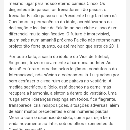
mesmo lugar para nosso eterno camisa Cinco. Os
dirigentes irão passar, os treinadores irão passar, o
treinador Falcão passou e o Presidente Luigi também irá.
Queríamos a permanência do ídolo, acreditávamos na
dedicação e lealdade de Falcão ao seu clube e isso é um
diferencial muito significativo. O futuro é imprevisível,
quem sabe num amanhã próximo Falcão não retorne num
projeto tão forte quanto, ou até melhor, que este de 2011.
Por outro lado, a saída do ídolo e do Vice de futebol,
Siegmann, trazem novamente a harmonia ao Inter. As
decisões foram tomadas pelos legítimos condutores do
Internacional, nós sócios o colocamos lá. Luigi achou por
bem desfazer o clima ruim que pairava no vestiário. A
medida sacrificou o ídolo, está doendo na carne, mas
recupera a harmonia, a sintonia dentro do vestiário. Uma
rusga entre lideranças respinga em todos, fica flagrante,
transparece, cria indisposições, situações adversas, além
de abrir muitos precedentes e criar inúmeras pautas .
Mesmo com o sacrifício do ídolo, que a paz seja bem
vinda novamente ao Inter, sob os olhos experientes do
Capitão Fernandão.