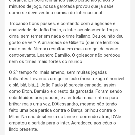
e branca. Embora tenhamos saído perdendo já aos 3
minutos de jogo, nossa garotada provou que já sabe
como se deve vestir a camisa do Internacional.
Trocando bons passes, e contando com a agilidade e
criatividade de João Paulo, o Inter simplesmente foi pra
cima, sem temer em nada o time Italiano. Deu ou não deu
gosto de ver? A arrancada de Gilberto (que me lembrou
muito as de Nilmar) resultou em mais um gol de nosso
centroavante, Leandro Damião. O goleador não perdoou
nem os times mais fortes do mundo.
O 2º tempo foi mais ameno, sem muitas jogadas
brilhantes. Levamos um gol ridículo (nossa zaga é horrível
e blá, blá, blá…). João Paulo já parecia cansado, assim
como Elton, Damião e o resto da garotada. Foram sendo
substituídos aos poucos, e a estrela maior entrou para
brilhar mais uma vez. D’Alessandro, mesmo não tendo
feito uma boa partida contra o Barça, brilhou contra o
Milan. Na não desitência do lance e correndo atrás, D’Ale
empatou a partida para o Inter. Agradeceu aos céus o
lindo presente.