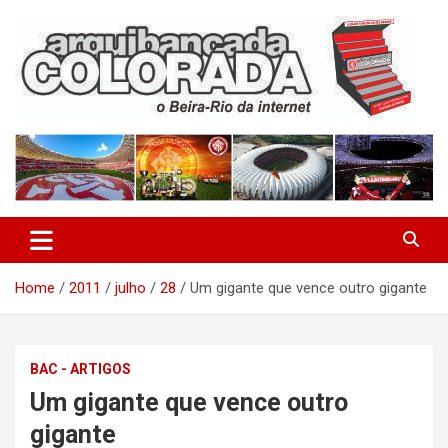
Skip
to
content
O Beira-Rio da Internet
Arquibancada Colorada
Home
2011
julho
28
Um gigante que vence outro gigante
BAC - ARTIGOS
Um gigante que vence outro
gigante