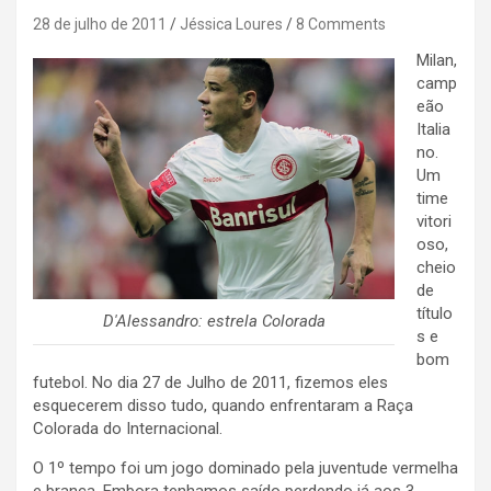
28 de julho de 2011
Jéssica Loures
8 Comments
Milan,
camp
eão
Italia
no.
Um
time
vitori
oso,
cheio
de
título
D'Alessandro: estrela Colorada
s e
bom
futebol. No dia 27 de Julho de 2011, fizemos eles
esquecerem disso tudo, quando enfrentaram a Raça
Colorada do Internacional.
O 1º tempo foi um jogo dominado pela juventude vermelha