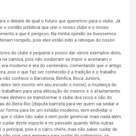
ara o debate de qual o futuro que queremos para o clube. Já
ue o cordão umbilical que une o nosso clube e o nosso
omento e que é perigoso. Na minha opinião se tivessemos
 teriam rompido, pois eles estão indo a reboque do nosso
tores do clube é pequena e posso dar vários exemplos disto,
 na camisa, pois não souberam se impor e aceitaram o
 era moderno e era do centenário, comentando que o antigo
ira, pois o que faz ser conhecido é a tradição e o trabalho
a não conhece o Barcelona, Benfica, Boca Juniors,
 deles tem escrito em seu escudo o nome); a mudança do
uns trabalham para uma elitização do mesmo e o afastamento
is dinheiro se transformar o clube dos ricos e não do
 do Beira-Rio (disputa bairrista para ver quem vai sediar a
hor forma para ter um estádio moderno, sem endividar o
; que o clube não sabe e nem pode gerenciar mais nada além
ue cuidar deste esporte e no passado quando tinha outras
é o principal, pois é o carro chefe, mas não saber cuidar de
ue não criar uma empresa para cuidar do patrimônio, os