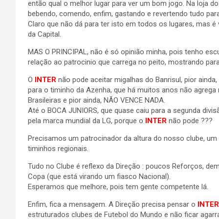
então qual o melhor lugar para ver um bom jogo. Na loja d
bebendo, comendo, enfim, gastando e revertendo tudo para
Claro que não dá para ter isto em todos os lugares, mas 
da Capital.
MAS O PRINCIPAL, não é só opinião minha, pois tenho esc
relação ao patrocinio que carrega no peito, mostrando pa
O
INTER
não pode aceitar migalhas do Banrisul, pior ainda
para o timinho da Azenha, que há muitos anos não agrega n
Brasileiras e pior ainda, NÃO VENCE NADA.
Até o BOCA JUNIORS, que quase caiu para a segunda divisão
pela marca mundial da LG, porque o
INTER
não pode ???
Precisamos um patrocinador da altura do nosso clube, um
timinhos regionais.
Tudo no Clube é reflexo da Direção : poucos Reforços, dem
Copa (que está virando um fiasco Nacional).
Esperamos que melhore, pois tem gente competente lá.
Enfim, fica a mensagem. A Direção precisa pensar o
INTE
estruturados clubes de Futebol do Mundo e não ficar agarr