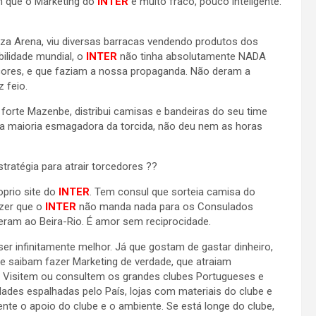
 que o Marketing do
INTER
é muito fraco, pouco inteligente.
za Arena, viu diversas barracas vendendo produtos dos
bilidade mundial, o
INTER
não tinha absolutamente NADA
cores, e que faziam a nossa propaganda. Não deram a
 feio.
forte Mazenbe, distribui camisas e bandeiras do seu time
a a maioria esmagadora da torcida, não deu nem as horas
tratégia para atrair torcedores ??
prio site do
INTER
. Tem consul que sorteia camisa do
izer que o
INTER
não manda nada para os Consulados
ram ao Beira-Rio. É amor sem reciprocidade.
r infinitamente melhor. Já que gostam de gastar dinheiro,
 saibam fazer Marketing de verdade, que atraiam
e. Visitem ou consultem os grandes clubes Portugueses e
des espalhadas pelo País, lojas com materiais do clube e
te o apoio do clube e o ambiente. Se está longe do clube,