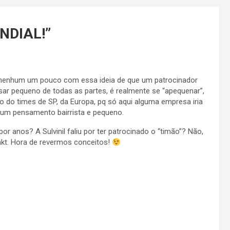
UNDIAL!
”
 nenhum um pouco com essa ideia de que um patrocinador
sar pequeno de todas as partes, é realmente se “apequenar”,
 do times de SP, da Europa, pq só aqui alguma empresa iria
e um pensamento bairrista e pequeno.
por anos? A Sulvinil faliu por ter patrocinado o “timão”? Não,
mkt. Hora de revermos conceitos!