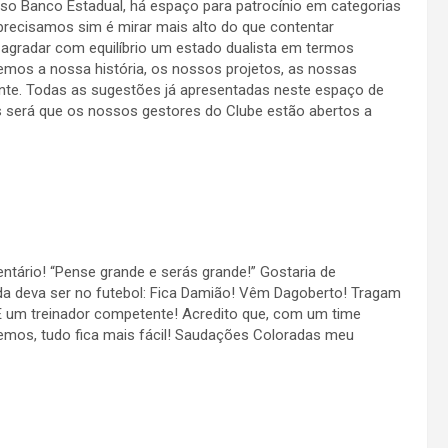
o Banco Estadual, há espaço para patrocínio em categorias
 precisamos sim é mirar mais alto do que contentar
 agradar com equilíbrio um estado dualista em termos
emos a nossa história, os nossos projetos, as nossas
rente. Todas as sugestões já apresentadas neste espaço de
 será que os nossos gestores do Clube estão abertos a
tário! “Pense grande e serás grande!” Gostaria de
da deva ser no futebol: Fica Damião! Vêm Dagoberto! Tragam
! E um treinador competente! Acredito que, com um time
emos, tudo fica mais fácil! Saudações Coloradas meu