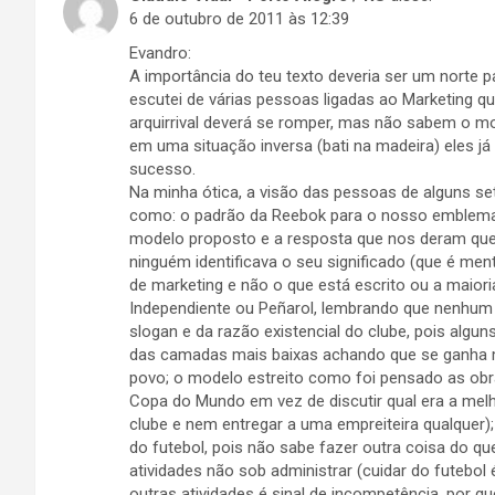
6 de outubro de 2011 às 12:39
Evandro:
A importância do teu texto deveria ser um norte p
escutei de várias pessoas ligadas ao Marketing q
arquirrival deverá se romper, mas não sabem o m
em uma situação inversa (bati na madeira) eles já
sucesso.
Na minha ótica, a visão das pessoas de alguns se
como: o padrão da Reebok para o nosso emblema
modelo proposto e a resposta que nos deram que
ninguém identificava o seu significado (que é ment
de marketing e não o que está escrito ou a maiori
Independiente ou Peñarol, lembrando que nenhum
slogan e da razão existencial do clube, pois alg
das camadas mais baixas achando que se ganha ma
povo; o modelo estreito como foi pensado as obras
Copa do Mundo em vez de discutir qual era a mel
clube e nem entregar a uma empreiteira qualquer)
do futebol, pois não sabe fazer outra coisa do q
atividades não sob administrar (cuidar do futebol 
outras atividades é sinal de incompetência, por q