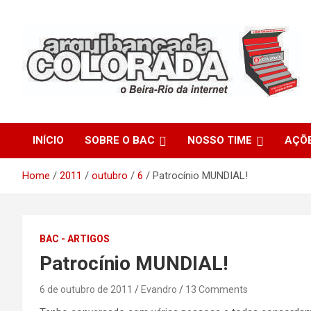
Skip
to
content
O Beira-Rio da Internet
Arquibancada Colorada
INÍCIO
SOBRE O BAC
NOSSO TIME
AÇÕ
Home
2011
outubro
6
Patrocínio MUNDIAL!
BAC - ARTIGOS
Patrocínio MUNDIAL!
6 de outubro de 2011
Evandro
13 Comments