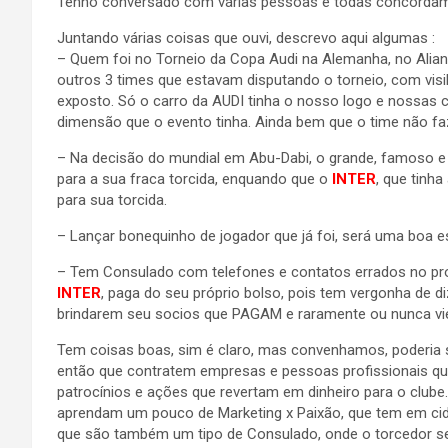
Tenho conversado com várias pessoas e todas concordam
Juntando várias coisas que ouvi, descrevo aqui algumas :
– Quem foi no Torneio da Copa Audi na Alemanha, no Alian
outros 3 times que estavam disputando o torneio, com visi
exposto. Só o carro da AUDI tinha o nosso logo e nossas 
dimensão que o evento tinha. Ainda bem que o time não faz
– Na decisão do mundial em Abu-Dabi, o grande, famoso e 
para a sua fraca torcida, enquando que o
INTER
, que tinh
para sua torcida.
– Lançar bonequinho de jogador que já foi, será uma boa es
– Tem Consulado com telefones e contatos errados no pro
INTER
, paga do seu próprio bolso, pois tem vergonha de d
brindarem seu socios que PAGAM e raramente ou nunca vie
Tem coisas boas, sim é claro, mas convenhamos, poderia se
então que contratem empresas e pessoas profissionais que
patrocínios e ações que revertam em dinheiro para o club
aprendam um pouco de Marketing x Paixão, que tem em cida
que são também um tipo de Consulado, onde o torcedor sen