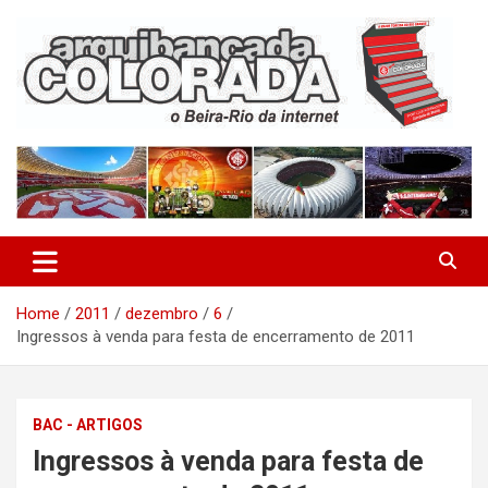
Skip
to
content
O Beira-Rio da Internet
Arquibancada Colorada
Home
2011
dezembro
6
Ingressos à venda para festa de encerramento de 2011
BAC - ARTIGOS
Ingressos à venda para festa de