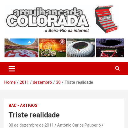
Skip
to
content
O Beira-Rio da Internet
Arquibancada Colorada
Home
2011
dezembro
30
Triste realidade
BAC - ARTIGOS
Triste realidade
30 de dezembro de 2011
Antônio Carlos Pauperio