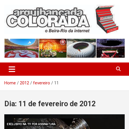
Skip
to
content
O Beira-Rio da Internet
Arquibancada Colorada
Home
2012
fevereiro
11
Dia:
11 de fevereiro de 2012