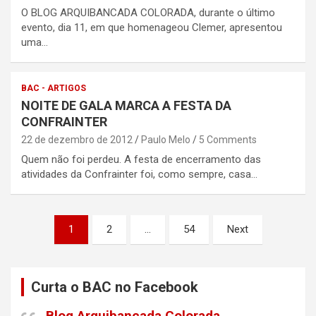
O BLOG ARQUIBANCADA COLORADA, durante o último
evento, dia 11, em que homenageou Clemer, apresentou
uma…
BAC - ARTIGOS
NOITE DE GALA MARCA A FESTA DA
CONFRAINTER
22 de dezembro de 2012
Paulo Melo
5 Comments
Quem não foi perdeu. A festa de encerramento das
atividades da Confrainter foi, como sempre, casa…
Paginação
1
2
…
54
Next
de
posts
Curta o BAC no Facebook
Blog Arquibancada Colorada