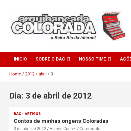
Skip
to
content
O Beira-Rio da Internet
Arquibancada Colorada
INÍCIO
SOBRE O BAC
NOSSO TIME
AÇÕ
Home
2012
abril
3
Dia:
3 de abril de 2012
BAC - ARTIGOS
Contos de minhas origens Coloradas
3 de abril de 2012
Heleno Costi
7 Comments