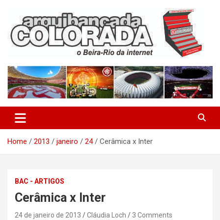
Skip
to
content
O Beira-Rio da Internet
Arquibancada Colorada
Home
2013
janeiro
24
Cerâmica x Inter
BAC - ARTIGOS
Cerâmica x Inter
24 de janeiro de 2013
Cláudia Loch
3 Comments