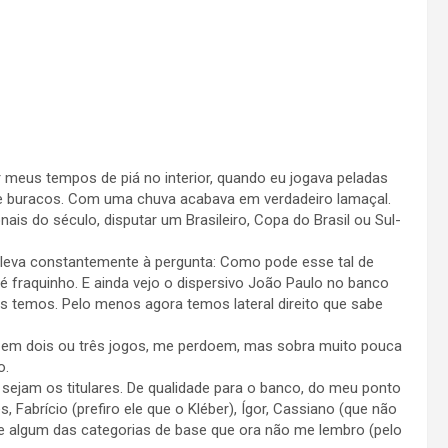
 meus tempos de piá no interior, quando eu jogava peladas
 buracos. Com uma chuva acabava em verdadeiro lamaçal.
ais do século, disputar um Brasileiro, Copa do Brasil ou Sul-
eva constantemente à pergunta: Como pode esse tal de
 fraquinho. E ainda vejo o dispersivo João Paulo no banco
s temos. Pelo menos agora temos lateral direito que sabe
uar em dois ou três jogos, me perdoem, mas sobra muito pouca
o.
r sejam os titulares. De qualidade para o banco, do meu ponto
 Fabrício (prefiro ele que o Kléber), Ígor, Cassiano (que não
be algum das categorias de base que ora não me lembro (pelo