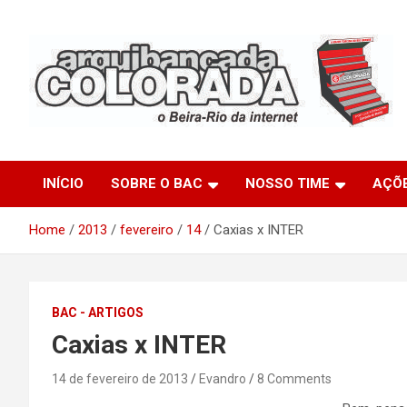
Skip
to
content
O Beira-Rio da Internet
Arquibancada Colorada
INÍCIO
SOBRE O BAC
NOSSO TIME
AÇÕ
Home
2013
fevereiro
14
Caxias x INTER
BAC - ARTIGOS
Caxias x INTER
14 de fevereiro de 2013
Evandro
8 Comments