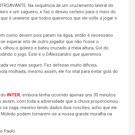
NTROAVANTE. Na sequência de um cruzamento lateral do
eiro e um zagueiro, e faz o desviu certeiro para o meio do
 que é unanime que todos queremos que ele volte a jogar o
aem como devem pois param na água, então é necessário
-se esperar isto de outro jogador que não fosse o
, olhou o goleiro e bateu cruzado a meia altura, Gol do
ecidindo o jogo. Este é o DAlessandro que queremos.
cada vez mais seguro. Fez defesas muito dificeis,
ola molhada, mesmo assim, ele foi vital para evitar gols do
e do
INTER
, embora tenha ocorrido apenas uns 30 minutos
o assim, com toda a adversidade que a chuva proporcionou,
es na zaga, mesmo tendo dados dois roscões, acho que ele
 o Moledo podem tornarem-se a nossa grande muralha na
o Paulo.