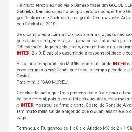
Há muito tempo eu não via o Damião fazer um GOL DE CE
Gabriel, o Damião subiu no tempo certo de bola, entre o Gol
gol. Realmente e finalmente, um gol de Centroavante. Acho
seu futebol de 2010.
Se o campo está ruim, a bola não anda, as jogadas não s
que alguém inteligente faça alguma coisa, então não podia
DAlessandro. Jogada pela direita, deu um toque no zagueiro
INTER
, 2 x 0. É capitão assumindo a responsabilidade e d
É a quarta temporada do MURIEL como titular do
INTER
e 
considerando a visibilidade que tinha, o campo pesado e a b
Caxias.
Para mim, é “SÃO MURIEL”.
Concluindo, acho que foi o primeiro teste forte para o tim
de jogo normal, pois o resto foi polo-aquático, mas mesm
o
INTER
mostrou-se firme e forte. Gostei do Ronaldo Alv
tem muito mais saúde e vigor do que o Juan, assim ele o
zaga.
Terminou, o Flu ganhou de 1 x 0 e o Atletico MG de 2 x 1 Sã