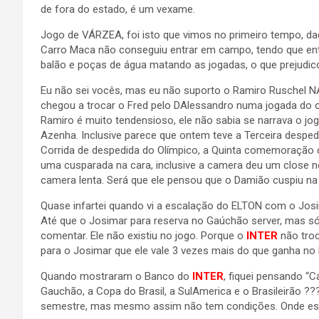
de fora do estado, é um vexame.
Jogo de VÁRZEA, foi isto que vimos no primeiro tempo, dad
Carro Maca não conseguiu entrar em campo, tendo que ent
balão e poças de água matando as jogadas, o que prejudi
Eu não sei vocês, mas eu não suporto o Ramiro Ruschel N
chegou a trocar o Fred pelo DAlessandro numa jogada do o
Ramiro é muito tendensioso, ele não sabia se narrava o jo
Azenha. Inclusive parece que ontem teve a Terceira desped
Corrida de despedida do Olímpico, a Quinta comemoração d
uma cusparada na cara, inclusive a camera deu um close n
camera lenta. Será que ele pensou que o Damião cuspiu na 
Quase infartei quando vi a escalação do ELTON com o Josim
Até que o Josimar para reserva no Gaúchão server, mas só
comentar. Ele não existiu no jogo. Porque o
INTER
não tro
para o Josimar que ele vale 3 vezes mais do que ganha no B
Quando mostraram o Banco do
INTER
, fiquei pensando “
Gauchão, a Copa do Brasil, a SulAmerica e o Brasileirão ???
semestre, mas mesmo assim não tem condições. Onde est