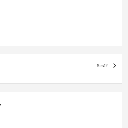
Será?
”