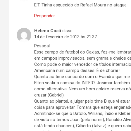
E.T. Tinha esquecido do Rafael Moura no ataque.
Responder
Heleno Costi
disse:
14 de fevereiro de 2013 às 21:37
Pessoal,
Esse campo de futebol do Caxias, fez-me lembrar
em campos improvisados, sem grama e cheios de
Como pode o maior vencedor de títulos internacion
Americana num campo desses. É de chorar!
Quanto ao time concordo com o Evandro que me l
Elton vestir a camisa do INTER? Josimar também é
como alternativa. Nem um bom goleiro reserva nó
cruzar (Gabriel).
Quanto ao plantel, a julgar pelo time B que vi at
coisa para aproveitar. Tomara que esteja enganad
Admitindo-se que o Dátolo, Willians, Índio e Klébe
de vista só temos Juan (pelo nome), Ronaldo Alves,
está tendo chances), Gilberto (talvez) e quem sa