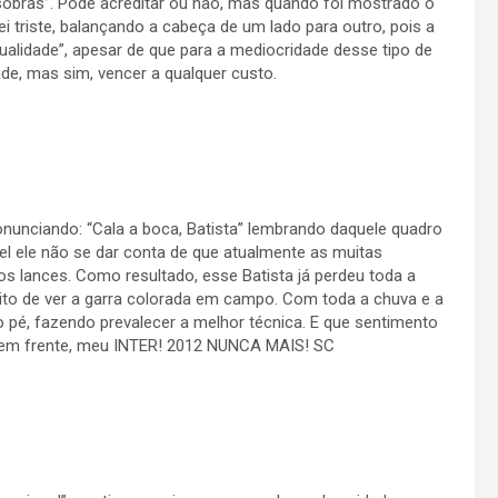
“sobras”. Pode acreditar ou não, mas quando foi mostrado o
ei triste, balançando a cabeça de um lado para outro, pois a
ualidade”, apesar de que para a mediocridade desse tipo de
ade, mas sim, vencer a qualquer custo.
unciando: “Cala a boca, Batista” lembrando daquele quadro
l ele não se dar conta de que atualmente as muitas
s lances. Como resultado, esse Batista já perdeu toda a
muito de ver a garra colorada em campo. Com toda a chuva e a
o pé, fazendo prevalecer a melhor técnica. E que sentimento
 em frente, meu INTER! 2012 NUNCA MAIS! SC