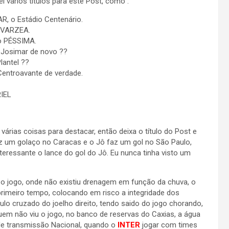
i vários títulos para este Post, como :
, o Estádio Centenário.
 VARZEA.
o PÉSSIMA.
 Josimar de novo ??
lantel ??
entroavante de verdade.
IEL
 várias coisas para destacar, então deixa o título do Post e
z um golaço no Caracas e o Jô faz um gol no São Paulo,
teressante o lance do gol do Jô. Eu nunca tinha visto um
o jogo, onde não existiu drenagem em função da chuva, o
 primeiro tempo, colocando em risco a integridade dos
lo cruzado do joelho direito, tendo saido do jogo chorando,
em não viu o jogo, no banco de reservas do Caxias, a água
 de transmissão Nacional, quando o
INTER
jogar com times