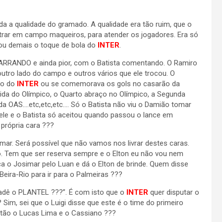
a a qualidade do gramado. A qualidade era tão ruim, que o
rar em campo maqueiros, para atender os jogadores. Era só
cou demais o toque de bola do
INTER
.
ARRANDO e ainda pior, com o Batista comentando. O Ramiro
utro lado do campo e outros vários que ele trocou. O
go do
INTER
ou se comemorava os gols no casarão da
ida do Olímpico, o Quarto abraço no Olímpico, a Segunda
a OAS….etc,etc,etc…. Só o Batista não viu o Damião tomar
ele e o Batista só aceitou quando passou o lance em
própria cara ???
ar. Será possível que não vamos nos livrar destes caras.
. Tem que ser reserva sempre e o Elton eu não vou nem
ca o Josimar pelo Luan e dá o Elton de brinde. Quem disse
eira-Rio para ir para o Palmeiras ???
Cadê o PLANTEL ???”. É com isto que o
INTER
quer disputar o
 Sim, sei que o Luigi disse que este é o time do primeiro
ão o Lucas Lima e o Cassiano ???