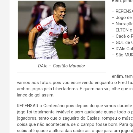
Bem, pense
– REPENSAR
– Jogo de
– Narraçã
– ELTON e
– Cadê o P
– GOL de C
– D’Ale Gol
– São MUR
DAle – Capitão Matador
enfim, tem
vamos aos fatos, pois vou escrevendo enquanto o Fred fa
ambos jogos pela Libertadores. E quem nao viu, olhe que in
lance de gol assim.
REPENSAR o Centenário pois depois do que vimos durante 
jogo foi totalmente inviável e sem qualidade quase todo o
jogadores, tanto que o zagueiro do Caxias, rompeu o múscu
coisa que não aconteceria, se o campo fosse bom. Para qu
subiu até quase a altura das cadeiras, o que para um jogo