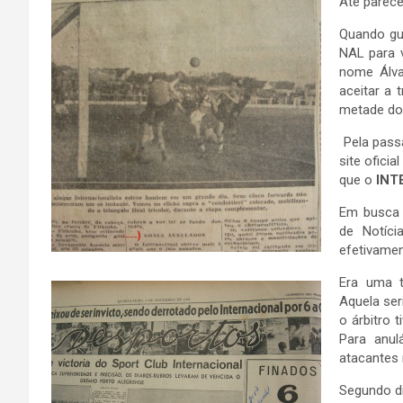
Até parece
Quando gur
NAL para v
nome Álvar
aceitar a
metade dos
Pela pass
site ofici
que o
INT
Em busca h
de Notíci
efetivame
Era uma t
Aquela ser
o árbitro 
Para anul
atacantes 
Segundo di