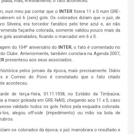
 piada, mas, efetivamente, o fato aconteceu.
i, ouvi meu pai contar que o
INTER
fizera 11 x 0 num GRE-
alerem só 6 (seis) gols. Os colorados diziam que o juiz, de
o Silveira, era torcedor fanático pelo time azul e, ao não
 tremenda façanha colorada, somente validou pouco mais da
 gols assinalados, ficando o marcador em 6 x 0.
agem do 104º aniversário do
INTER
, o fato é comentado no
al do Clube. Anteriormente, também constara na Agenda 2007,
ER
presenteou aos seus associados.
istórica pelos jornais da época, mais precisamente: Diário
as e Correio do Povo é constatado que o fato citado
nte aconteceu.
arde de terça-feira, 01.11.1938, no Estádio da Timbaúva.
ia a maior goleada em GRE-NAIS, chegando aos 11 x 0, caso
tivesse validado todos os gols feitos pela esquadra colorada.
á-los, alegou
off-side
(impedimento) ou mão na bola de
rubros.
ziam os colorados da época, o juiz manobrara o resultado e