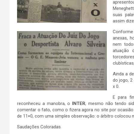
apresentou
Meneghetti
suas pala
assim dize
Conforme 
anexas, h
nem todos
atuação d
torcedor
clubísticas
Ainda a de
do jogo, 2
x 0.
E para fi
reconheceu a manobra, o
INTER
, mesmo não tendo sido
comentar o fato, como o fizera agora no site por ocasião 
de 11×0, com uma simples observação: o árbitro colocou n
Saudações Coloradas