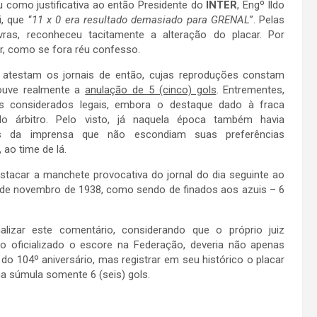
 como justificativa ao então Presidente do
INTER
, Engº Ildo
, que “
11 x 0 era resultado demasiado para GRENAL
”. Pelas
vras, reconheceu tacitamente a alteração do placar. Por
r, como se fora réu confesso.
atestam os jornais de então, cujas reproduções constam
ouve realmente a
anulação de 5 (cinco) gols
. Entrementes,
 considerados legais, embora o destaque dado à fraca
o árbitro. Pelo visto, já naquela época também havia
es da imprensa que não escondiam suas preferências
, ao time de lá.
stacar a manchete provocativa do jornal do dia seguinte ao
 de novembro de 1938, como sendo de finados aos azuis – 6
nalizar este comentário, considerando que o próprio juiz
 oficializado o escore na Federação, deveria não apenas
do 104º aniversário, mas registrar em seu histórico o placar
a súmula somente 6 (seis) gols.