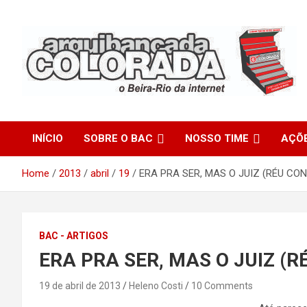
Skip
to
content
O Beira-Rio da Internet
Arquibancada Colorada
INÍCIO
SOBRE O BAC
NOSSO TIME
AÇÕ
Home
2013
abril
19
ERA PRA SER, MAS O JUIZ (RÉU CO
BAC - ARTIGOS
ERA PRA SER, MAS O JUIZ (
19 de abril de 2013
Heleno Costi
10 Comments