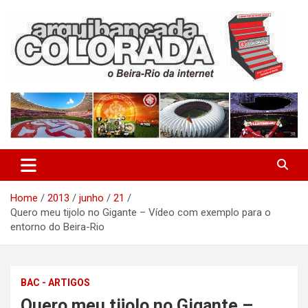
Skip
to
content
O Beira-Rio da Internet
Arquibancada Colorada
Home
2013
junho
21
Quero meu tijolo no Gigante – Vídeo com exemplo para o
entorno do Beira-Rio
BAC - ARTIGOS
Quero meu tijolo no Gigante –