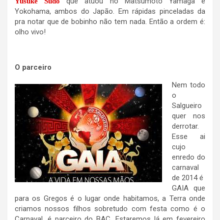
que atuou no Matsumoto Yamaga e
Yusuke Sudo
Yokohama, ambos do Japão. Em rápidas pinceladas da
pra notar que de bobinho não tem nada. Então a ordem é:
olho vivo!
O parceiro
Nem todo
o
Salgueiro
quer nos
derrotar.
Esse ai
cujo
enredo do
carnaval
de 2014 é
GAIA que
para os Gregos é o lugar onde habitamos, a Terra onde
criamos nossos filhos sobretudo com festa como é o
Carnaval, é parceiro do BAC. Estaremos lá em fevereiro