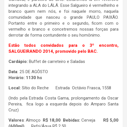
integrando a ALA do LÁLÁ. Esse Salgueiro é vermelhinho e
branco quem nem nós, e foi naquele morro, naquela
comunidade que nasceu o grande PAULO PAIXÃO.
Portanto entre o primeiro e o segundo, ficom com o
vermelho e branco e concetremos nossas forças para
derrotar de forma contundente o seu homônimo.
Estão todos convidados para o 3º encontro,
SALGUEIRANDO 2014, promovido pelo BAC.
Cardápio:
Buffet de carreteiro e Saladas
Data
: 25 DE AGÔSTO
Horário: 1130 hs
Local:
Sítio do Reche Estrada Octávio Frasca, 1558
(Indo pela Estrada Costa Gama, prolongamento da Oscar
Pereira, fica logo a esquerda depois do Amparo Santa
Cruz)
Valores
: Almoço
R$ 18,00 Bebidas:
Cerveja
R$ 5,00
(600ml)
Refri/Água R$ 2,50