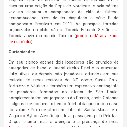
segundo time na história do interior de Pernanbuco a
disputar uma edição da Copa do Nordeste e pela sétima
vez irá disputar o campeonato de elite do futebol
pernambucano, além de ter disputado a série B do
campeonato Brasileiro em 2011. As principais torcidas
organizadas do clube são a Torcida Furia do Sertão e a
Torcida Jovem comando Tricolor (
pronto está aí a zona
de discórdia
).
Curiosidades
Em seu elenco apenas dois jogadores são oriundos de
categorias de base: o lateral direito Dinei e o atacante
Júlio Alves os demais são jogadores oriundos em sua
maioria de times maiores do NE como Santa Cruz,
fortaleza e Náutico e também um expressivo contingente
de jogadores formados no interior de São Paulo,
complementados por jogadores do Paraná, santa Catarina
e alguns que conhecem bem o futebol daqui como o caso
do volante Pio que atuou no Inter de Santa Maria e o
Zagueiro Aylton Alemão que teve passagem pelo Pelotas.
O que chama mais a atenção é a presença do meia