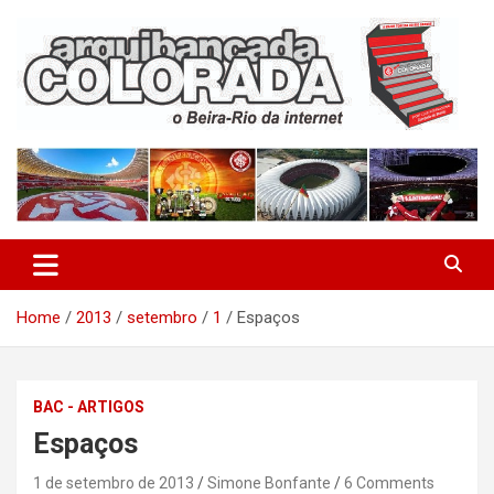
Skip
to
content
O Beira-Rio da Internet
Arquibancada Colorada
Home
2013
setembro
1
Espaços
BAC - ARTIGOS
Espaços
1 de setembro de 2013
Simone Bonfante
6 Comments