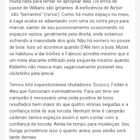
muita falta para tentar se apropriar dela. Os erros de
passe de Willians são gritantes. A ineficiência de Airton
´são “berrantes” (rsrssr). Como há muito espaço no meio,
a zaga acaba se adiantando com uma ou ootra peça para
marcar, saindo de seu posicionamento ocasionando os
espaços vazios, geralmente pela direita, onde estamos
sofrendo a maioridade dos gols. Não há esmero no posse
de bola. Isso só acontece quando D’Alê tem a bola. Muriel
se habituou a dar bolões e Fabricio acredita mesmo que é
um meia atacante infiltrado pela esquerda mesmo quando
Klebinho não masca mais vagarosamente possivel seu
clicletinho pela lateral.
Temos três inquestionáveis chutadores: Scocco, Fórlan e
Alex que funcionam eventualmente. Para um time ser
campeão é necessário uma onda positiva de bons
resultados bem maior do que quatro vitórias seguidas e a
confiança total de sua torcida. Nenhum time é campeão
cedendo tantos espeços assim e sem contar com a
confiança da torcida. Ainda há tempo para mudanças. Seu
Dunga, providencie isso o quanto antes, pois senão será
tarde demais.