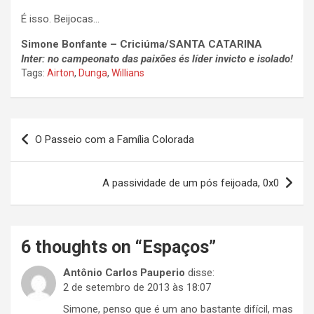
É isso. Beijocas…
Simone Bonfante – Criciúma/SANTA CATARINA
Inter: no campeonato das paixões és líder invicto e isolado!
Tags:
Airton
,
Dunga
,
Willians
Navegação
O Passeio com a Família Colorada
de
Post
A passividade de um pós feijoada, 0x0
6 thoughts on “
Espaços
”
Antônio Carlos Pauperio
disse:
2 de setembro de 2013 às 18:07
Simone, penso que é um ano bastante difícil, mas