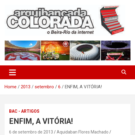
Skip
to
content
O Beira-Rio da Internet
Arquibancada Colorada
Home
2013
setembro
6
ENFIM, A VITÓRIA!
BAC - ARTIGOS
ENFIM, A VITÓRIA!
6 de setembro de 2013
Aquidaban Flores Machado