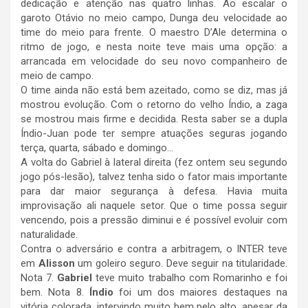
dedicação e atenção nas quatro linhas. Ao escalar o
garoto Otávio no meio campo, Dunga deu velocidade ao
time do meio para frente. O maestro D’Ale determina o
ritmo de jogo, e nesta noite teve mais uma opção: a
arrancada em velocidade do seu novo companheiro de
meio de campo.
O time ainda não está bem azeitado, como se diz, mas já
mostrou evolução. Com o retorno do velho Índio, a zaga
se mostrou mais firme e decidida. Resta saber se a dupla
Índio-Juan pode ter sempre atuações seguras jogando
terça, quarta, sábado e domingo…
A volta do Gabriel à lateral direita (fez ontem seu segundo
jogo pós-lesão), talvez tenha sido o fator mais importante
para dar maior segurança à defesa. Havia muita
improvisação ali naquele setor. Que o time possa seguir
vencendo, pois a pressão diminui e é possível evoluir com
naturalidade.
Contra o adversário e contra a arbitragem, o INTER teve
em
Alisson
um goleiro seguro. Deve seguir na titularidade.
Nota 7.
Gabriel
teve muito trabalho com Romarinho e foi
bem. Nota 8.
Índio
foi um dos maiores destaques na
vitória colorada, intervindo muito bem pelo alto, apesar da