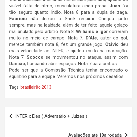
visível falta de ritmo, musculatura ainda presa.
Juan
foi
tão seguro quanto Índio. Nota 8 para a dupla de zaga.
Fabrício
não deixou o Sheik respirar. Chegou junto
sempre, mas na lealdade, além de ter feito aquele golaço
mal anulado pelo árbitro. Nota 8.
Williams e Igor
correram
muito no meio de campo. Nota 7.
D’Ale
, autor do gol,
merece também nota 8, fez um grande jogo.
Otávio
deu
mais velocidade ao INTER, e ajudou muito na marcação.
Nota 7.
Scocco
se movimentou no ataque, assim com
Damião
, buscando abrir espaços. Nota 7 para ambos.
Pode ser que a Comissão Técnica tenha encontrado o
equilíbrio para a equipe. Veremos nos próximos desafios.
Tags:
brasileirão 2013
Navegação
INTER x Eles ( Adversário + Juizes )
de
Post
Avaliações até 18a rodada