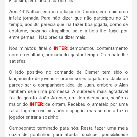
E, assim, terminou o sufoco final.
Aos 44’ Nathan entrou no lugar de Damião, em mais uma
infeliz jornada. Para não dizer que não participou no 2º
tempo, aos 36’ parecia que iria fazer boa jogada, como de
costume, sozinho atrapalhou-se e a bola lhe fugiu por
entre pernas. Não precisa dizer mais.
Nos minutos final o
INTER
demonstrou contentamento
com o resultado, procurando gastar tempo. O empate lhe
satisfez.
O lado positivo no comando de Clemer tem sido o
lançamento de jovens e promissores jogadores. Jackson
parece ser o companheiro ideal de Juan, embora o Alan
também seja uma promessa. A surpresa mais agradável
foi do garoto João Afonso, um dos destaques, senão o
maior do
INTER
de ontem. Recebeu o amarelo por uma
falta logo no reinício após o apagão, mas se não a faz o
jogador entraria sozinho.
Campeonato terminado para nós. Resta fazer uma meia
dúzia de pontinhos para afastar qualquer possibilidade