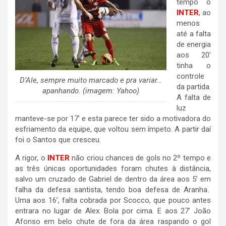
tempo o
INTER
, ao
menos
até a falta
de energia
aos 20’
tinha o
controle
D’Ale, sempre muito marcado e pra variar…
da partida.
apanhando. (imagem: Yahoo)
A falta de
luz
manteve-se por 17’ e esta parece ter sido a motivadora do
esfriamento da equipe, que voltou sem ímpeto. A partir daí
foi o Santos que cresceu.
A rigor, o
INTER
não criou chances de gols no 2º tempo e
as três únicas oportunidades foram chutes à distância,
salvo um cruzado de Gabriel de dentro da área aos 5’ em
falha da defesa santista, tendo boa defesa de Aranha.
Uma aos 16’, falta cobrada por Scocco, que pouco antes
entrara no lugar de Alex. Bola por cima. E aos 27’ João
Afonso em belo chute de fora da área raspando o gol