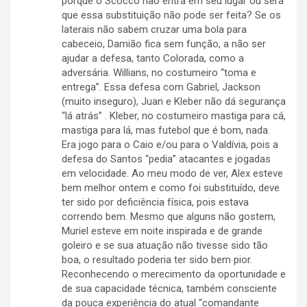
porque o Scocco não entra em seu lugar ou será
que essa substituição não pode ser feita? Se os
laterais não sabem cruzar uma bola para
cabeceio, Damião fica sem função, a não ser
ajudar a defesa, tanto Colorada, como a
adversária. Willians, no costumeiro “toma e
entrega”. Essa defesa com Gabriel, Jackson
(muito inseguro), Juan e Kleber não dá segurança
“lá atrás” . Kleber, no costumeiro mastiga para cá,
mastiga para lá, mas futebol que é bom, nada.
Era jogo para o Caio e/ou para o Valdívia, pois a
defesa do Santos “pedia” atacantes e jogadas
em velocidade. Ao meu modo de ver, Alex esteve
bem melhor ontem e como foi substituído, deve
ter sido por deficiência física, pois estava
correndo bem. Mesmo que alguns não gostem,
Muriel esteve em noite inspirada e de grande
goleiro e se sua atuação não tivesse sido tão
boa, o resultado poderia ter sido bem pior.
Reconhecendo o merecimento da oportunidade e
de sua capacidade técnica, também consciente
da pouca experiência do atual “comandante