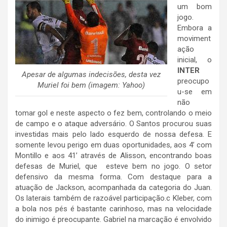
um bom
jogo.
Embora a
moviment
ação
inicial, o
INTER
Apesar de algumas indecisões, desta vez
preocupo
Muriel foi bem (imagem: Yahoo)
u-se em
não
tomar gol e neste aspecto o fez bem, controlando o meio
de campo e o ataque adversário. O Santos procurou suas
investidas mais pelo lado esquerdo de nossa defesa. E
somente levou perigo em duas oportunidades, aos 4’ com
Montillo e aos 41’ através de Alisson, encontrando boas
defesas de Muriel, que esteve bem no jogo. O setor
defensivo da mesma forma. Com destaque para a
atuação de Jackson, acompanhada da categoria do Juan.
Os laterais também de razoável participação.c Kleber, com
a bola nos pés é bastante carinhoso, mas na velocidade
do inimigo é preocupante. Gabriel na marcação é envolvido