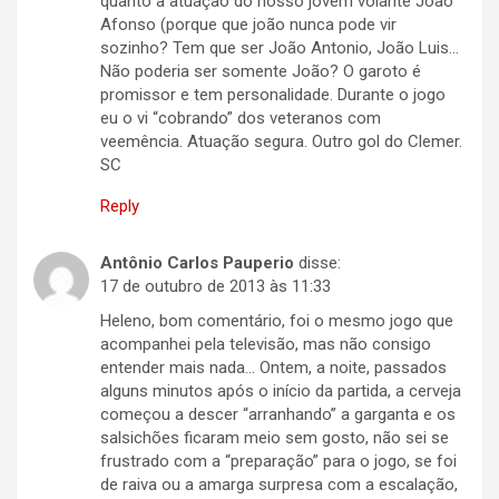
quanto a atuação do nosso jovem volante João
Afonso (porque que joão nunca pode vir
sozinho? Tem que ser João Antonio, João Luis…
Não poderia ser somente João? O garoto é
promissor e tem personalidade. Durante o jogo
eu o vi “cobrando” dos veteranos com
veemência. Atuação segura. Outro gol do Clemer.
SC
Reply
Antônio Carlos Pauperio
disse:
17 de outubro de 2013 às 11:33
Heleno, bom comentário, foi o mesmo jogo que
acompanhei pela televisão, mas não consigo
entender mais nada… Ontem, a noite, passados
alguns minutos após o início da partida, a cerveja
começou a descer “arranhando” a garganta e os
salsichões ficaram meio sem gosto, não sei se
frustrado com a “preparação” para o jogo, se foi
de raiva ou a amarga surpresa com a escalação,