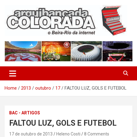
Skip
to
content
O Beira-Rio da Internet
Arquibancada Colorada
Home
2013
outubro
17
FALTOU LUZ, GOLS E FUTEBOL
BAC - ARTIGOS
FALTOU LUZ, GOLS E FUTEBOL
17 de outubro de 2013
Heleno Costi
8 Comments