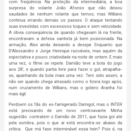
com freqüência. Na proteção da intermediária, a boa
surpresa do volante João Afonso que não deixou
saudades de nenhum volante que temos, mas Willians
continua errando demais os passes. O ataque tentando
suas investidas com excessivos toques e sem velocidade.
A óbvia conseqüência de quando chegavam lá na frente,
encontravam a defesa santista já bem posicionada. Na
armação, Alex ainda deixando a desejar. Enquanto que
D’Alessandro e Jorge Henrique razoáveis, mas aquém da
expectativa e pouco criatividade na noite de ontem. E mais
uma vez, o filme se repete. Damião teve a bola do jogo
aos 28’, e quando partia livre para fazer o gol, atrapalha-
se, apanhando da bola mais uma vez. Tem sido assim, a
não ser quando chega atrasado como o fizera logo após,
num cruzamento de Willians, mas o goleiro Aranha foi
mais ágil.
Perdoem os fãs do ex-famigerado Damigol, mas o INTER
está precisando de um novo centroavante. Minha
sugestão: contratem o Damião de 2011, que fazia gol até
pela sombra, pois o que aí está encontra-se abaixo da
crítica. Que má fase interminável essa hein? Pois é, na