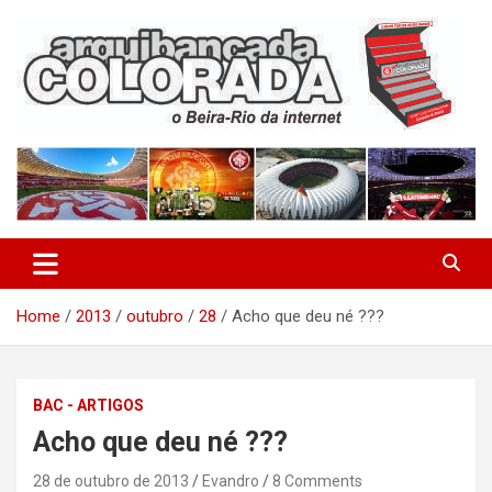
Skip
to
content
O Beira-Rio da Internet
Arquibancada Colorada
Home
2013
outubro
28
Acho que deu né ???
BAC - ARTIGOS
Acho que deu né ???
28 de outubro de 2013
Evandro
8 Comments