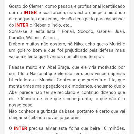
Gosto do Clemer, como pessoa e profissional identificado
com o
INTER
e sua torcida, mas acho que pelo histórico
de conquistas conjuntas, ele não teria peito para dispensar
do
INTER
o Kleber, o Indio, etc…
Soma-se a esta lista : Forlán, Scocco, Gabriel, Juan,
Damião, Wiliians, Airton,…
Embora muitos não gostem, né Niko, acho que o Muriel é
um goleiro bom e que foi prejudicado pela defesa mais
vazada e lenta que tivemos nos últimos tempos.
Falasse muito em Abel Braga, que ele viria motivado por
um Título Nacional que ele não tem, pois venceu apenas
Libertadores e Mundial. Confesso que preferia o Tite, que
monta times mais pegadores e modernos, enquanto que o
Abel parece não ter se reciclado e continuo dizendo que
ele é técnico de time que recebe pronto, o que não é o
nosso caso.
Não conhece a gurizada da base, portanto é certo que vai
chegar solicitando novos jogadores.
O
INTER
precisa aliviar esta folha que beira 10 milhões,