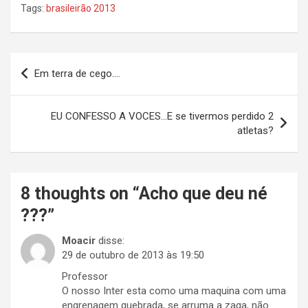
Tags:
brasileirão 2013
Navegação
Em terra de cego….
de
Post
EU CONFESSO A VOCES…E se tivermos perdido 2
atletas?
8 thoughts on “
Acho que deu né
???
”
Moacir
disse:
29 de outubro de 2013 às 19:50
Professor
O nosso Inter esta como uma maquina com uma
engrenagem quebrada, se arruma a zaga, não