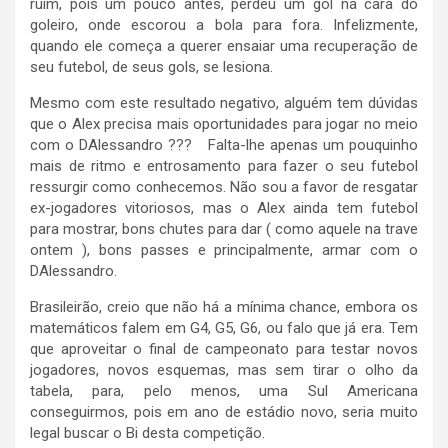
ruim, pois um pouco antes, perdeu um gol na cara do
goleiro, onde escorou a bola para fora. Infelizmente,
quando ele começa a querer ensaiar uma recuperação de
seu futebol, de seus gols, se lesiona.
Mesmo com este resultado negativo, alguém tem dúvidas
que o Alex precisa mais oportunidades para jogar no meio
com o DAlessandro ??? Falta-lhe apenas um pouquinho
mais de ritmo e entrosamento para fazer o seu futebol
ressurgir como conhecemos. Não sou a favor de resgatar
ex-jogadores vitoriosos, mas o Alex ainda tem futebol
para mostrar, bons chutes para dar ( como aquele na trave
ontem ), bons passes e principalmente, armar com o
DAlessandro.
Brasileirão, creio que não há a mínima chance, embora os
matemáticos falem em G4, G5, G6, ou falo que já era. Tem
que aproveitar o final de campeonato para testar novos
jogadores, novos esquemas, mas sem tirar o olho da
tabela, para, pelo menos, uma Sul Americana
conseguirmos, pois em ano de estádio novo, seria muito
legal buscar o Bi desta competição.