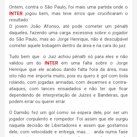
Ontem, contra o São Paulo, foi mais uma partida onde o
INTER
jogou bem, mas teve erros que crucificaram o
resultado.
O jovem João Afonso, até pode cometer um pênalti
daqueles, fazendo uma carga excessiva sobre o jogador
do São Paulo, mas ao Jorge Henrique, não é desculpável
cometer aquele bobagem dentro da área e na cara do juiz.
Tudo bem que o Juiz achou pênalti só para eles e não
validou um do
INTER
em uma falta sobre o Jorge
Henrique que ele acabou dando falta fora da área, mas
isto não me importa muito, pois eu quero é gol com bola
rolando, com jogadas armadas, com desarmes e contra-
ataques, com lances ensaidados e não ter que ficar
dependendo de interpretação de Juízes e Bandeiras, que
podem errar ou querer errar.
O Damião fez um gol como se espera dele, por ser um
jogador corpulento e rompedor. Foi assim que ele surgiu
naquela decisão de Libertadores e assim que gostamos
dele, com velocidade e entrega, mas….. anda numa fase