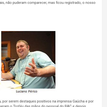
ais, não puderam comparecer, mas ficou registrado, o nosso
ta, por serem destaques positivos na imprensa Gaúcha e por
eram o Troféu das mãos do pessoal do BAC e depois