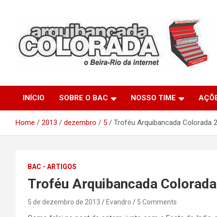
Skip
to
content
O Beira-Rio da Internet
Arquibancada Colorada
INÍCIO
SOBRE O BAC
NOSSO TIME
AÇÕ
Home
2013
dezembro
5
Troféu Arquibancada Colorada 
BAC - ARTIGOS
Troféu Arquibancada Colorad
5 de dezembro de 2013
Evandro
5 Comments