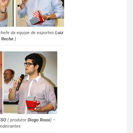
chefe da equipe de esportes
Luiz
s Reche
)
SSO
( produtor
Diogo Rossi
) –
ndeirantes