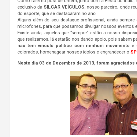
Como falei no post de ontem, junto com a Festa do Indio,
exclusivo da
SILCAR VEÍCULOS,
nosso parceiro, onde re
do esporte, que se destacaram no ano.
Alguns além do seu destaque profissional, ainda sempr
microfones, para que possamos divulgar nossos eventos e 
Existe ainda, aqueles que “sempre” estão a nosso disposi
que realizamos, lá estarão nos dando apoio, pois sabem p
não tem vínculo político com nenhum movimento
e e
colorados, homenagear nossos ídolos e engrandecer o
SP
Neste dia 03 de Dezembro de 2013, foram agraciados