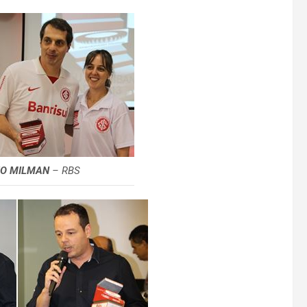
IO MILMAN
– RBS