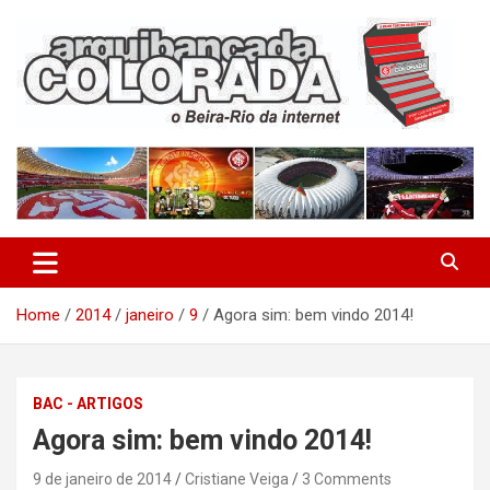
Skip
to
content
O Beira-Rio da Internet
Arquibancada Colorada
Home
2014
janeiro
9
Agora sim: bem vindo 2014!
BAC - ARTIGOS
Agora sim: bem vindo 2014!
9 de janeiro de 2014
Cristiane Veiga
3 Comments