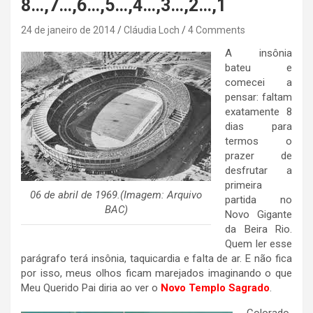
8…,7…,6…,5…,4…,3…,2…,1
24 de janeiro de 2014
Cláudia Loch
4 Comments
A insônia
bateu e
comecei a
pensar: faltam
exatamente 8
dias para
termos o
prazer de
desfrutar a
primeira
06 de abril de 1969.(Imagem: Arquivo
partida no
BAC)
Novo Gigante
da Beira Rio.
Quem ler esse
parágrafo terá insônia, taquicardia e falta de ar. E não fica
por isso, meus olhos ficam marejados imaginando o que
Meu Querido Pai diria ao ver o
Novo Templo Sagrado
.