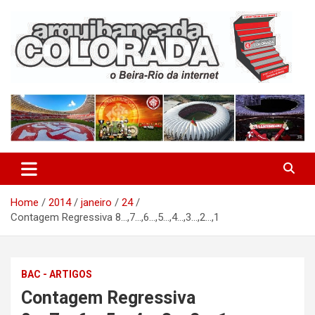
Skip
to
content
O Beira-Rio da Internet
Arquibancada Colorada
Home
2014
janeiro
24
Contagem Regressiva 8…,7…,6…,5…,4…,3…,2…,1
BAC - ARTIGOS
Contagem Regressiva