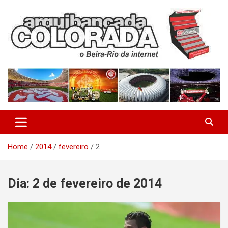
Skip
to
content
O Beira-Rio da Internet
Arquibancada Colorada
Home
2014
fevereiro
2
Dia:
2 de fevereiro de 2014