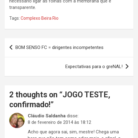
necessário ligar as folhas com a membrana que é
transparente.
Tags:
Complexo Beira Rio
Navegação
BOM SENSO FC = dirigentes incompetentes
de
Post
Expectativas para o greNAL!
2 thoughts on “
JOGO TESTE,
confirmado!
”
Cláudio Saldanha
disse:
8 de fevereiro de 2014 às 18:12
Acho que agora sai, sim, mestre! Chega uma