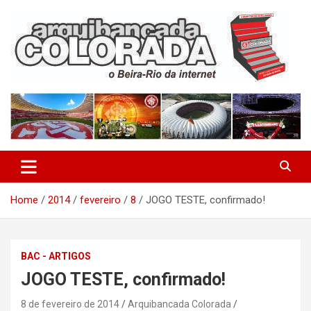
Skip
to
content
O Beira-Rio da Internet
Arquibancada Colorada
Home
2014
fevereiro
8
JOGO TESTE, confirmado!
BAC - ARTIGOS
JOGO TESTE, confirmado!
8 de fevereiro de 2014
Arquibancada Colorada