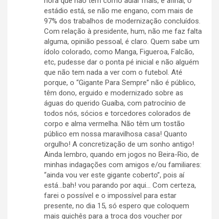
hora que não tem como adiar mais, e afinal, o
estádio está, se não me engano, com mais de
97% dos trabalhos de modernização concluídos.
Com relação à presidente, hum, não me faz falta
alguma, opinião pessoal, é claro. Quem sabe um
ídolo colorado, como Manga, Figueroa, Falcão,
etc, pudesse dar o ponta pé inicial e não alguém
que não tem nada a ver com o futebol. Até
porque, o “Gigante Para Sempre” não é público,
têm dono, erguido e modernizado sobre as
águas do querido Guaíba, com patrocínio de
todos nós, sócios e torcedores colorados de
corpo e alma vermelha. Não têm um tostão
público em nossa maravilhosa casa! Quanto
orgulho! A concretização de um sonho antigo!
Ainda lembro, quando em jogos no Beira-Rio, de
minhas indagações com amigos e/ou familiares:
“ainda vou ver este gigante coberto”, pois aí
está…bah! vou parando por aqui… Com certeza,
farei o possível e o impossível para estar
presente, no dia 15, só espero que coloquem
mais guichês para a troca dos voucher por