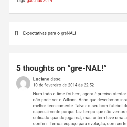
Tags:
gauchão 2014
Navegação
Expectativas para o greNAL!
de
Post
5 thoughts on “
gre-NAL!
”
Luciano
disse:
10 de fevereiro de 2014 às 22:52
Num todo o time foi bem, agora é preciso atentar
não pode ser o Willians. Acho que deveríamos ins
melhor tecnicamente. Talvez o seu bom futebol de
especialmente porque faz tempo que não vemos um
criticado quando joga mal, mas ontem teve uma a
conferir. Temos espaço para evolução, com certe