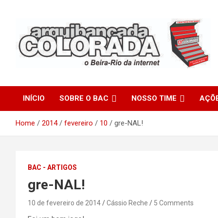
Skip
to
content
O Beira-Rio da Internet
Arquibancada Colorada
INÍCIO
SOBRE O BAC
NOSSO TIME
AÇÕ
Home
2014
fevereiro
10
gre-NAL!
BAC - ARTIGOS
gre-NAL!
10 de fevereiro de 2014
Cássio Reche
5 Comments