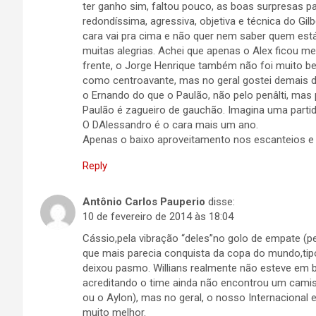
ter ganho sim, faltou pouco, as boas surpresas par
redondíssima, agressiva, objetiva e técnica do Gil
cara vai pra cima e não quer nem saber quem está 
muitas alegrias. Achei que apenas o Alex ficou m
frente, o Jorge Henrique também não foi muito b
como centroavante, mas no geral gostei demais do
o Ernando do que o Paulão, não pelo penâlti, mas
Paulão é zagueiro de gauchão. Imagina uma partid
O DAlessandro é o cara mais um ano.
Apenas o baixo aproveitamento nos escanteios e 
Reply
Antônio Carlos Pauperio
disse:
10 de fevereiro de 2014 às 18:04
Cássio,pela vibração “deles”no golo de empate (
que mais parecia conquista da copa do mundo,ti
deixou pasmo. Willians realmente não esteve em
acreditando o time ainda não encontrou um camis
ou o Aylon), mas no geral, o nosso Internaciona
muito melhor.