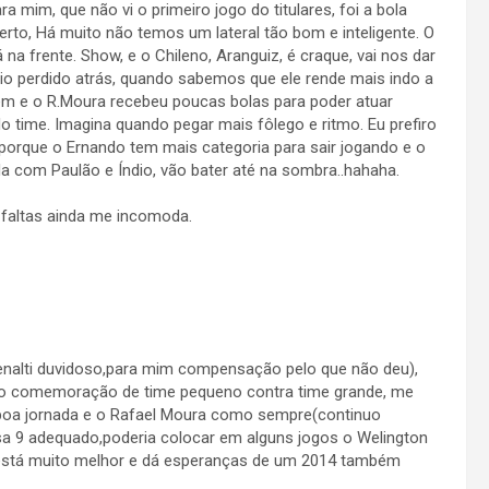
a mim, que não vi o primeiro jogo do titulares, foi a bola
berto, Há muito não temos um lateral tão bom e inteligente. O
na frente. Show, e o Chileno, Aranguiz, é craque, vai nos dar
eio perdido atrás, quando sabemos que ele rende mais indo a
em e o R.Moura recebeu poucas bolas para poder atuar
 time. Imagina quando pegar mais fôlego e ritmo. Eu prefiro
 porque o Ernando tem mais categoria para sair jogando e o
a com Paulão e Índio, vão bater até na sombra..hahaha.
faltas ainda me incomoda.
penalti duvidoso,para mim compensação pelo que não deu),
po comemoração de time pequeno contra time grande, me
 boa jornada e o Rafael Moura como sempre(continuo
a 9 adequado,poderia colocar em alguns jogos o Welington
l está muito melhor e dá esperanças de um 2014 também