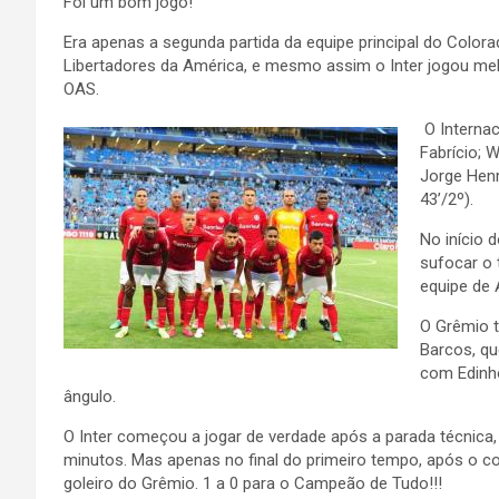
Foi um bom jogo!
Era apenas a segunda partida da equipe principal do Color
Libertadores da América, e mesmo assim o Inter jogou me
OAS.
O Internac
Fabrício; W
Jorge Henr
43’/2º).
No início 
sufocar o 
equipe de 
O Grêmio t
Barcos, qu
com Edinho
ângulo.
O Inter começou a jogar de verdade após a parada técnica,
minutos. Mas apenas no final do primeiro tempo, após o co
goleiro do Grêmio. 1 a 0 para o Campeão de Tudo!!!