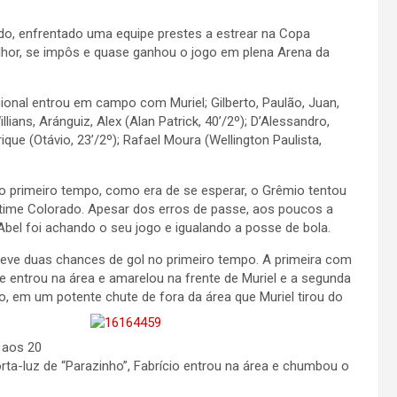
ado, enfrentado uma equipe prestes a estrear na Copa
lhor, se impôs e quase ganhou o jogo em plena Arena da
ional entrou em campo com Muriel; Gilberto, Paulão, Juan,
illians, Aránguiz, Alex (Alan Patrick, 40’/2º); D’Alessandro,
ique (Otávio, 23’/2º); Rafael Moura (Wellington Paulista,
do primeiro tempo, como era de se esperar, o Grêmio tentou
time Colorado. Apesar dos erros de passe, aos poucos a
Abel foi achando o seu jogo e igualando a posse de bola.
eve duas chances de gol no primeiro tempo. A primeira com
e entrou na área e amarelou na frente de Muriel e a segunda
, em um potente chute de fora da área que Muriel tirou do
 aos 20
rta-luz de “Parazinho”, Fabrício entrou na área e chumbou o