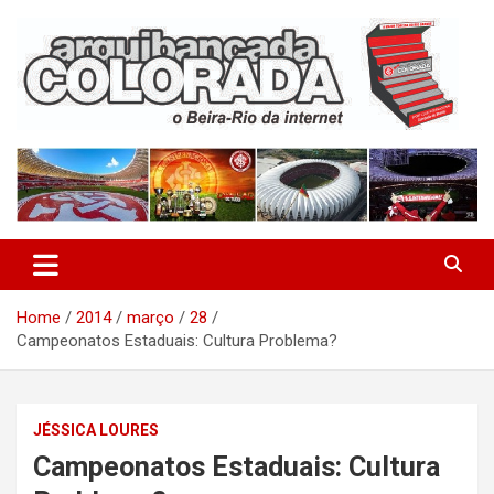
Skip
to
content
O Beira-Rio da Internet
Arquibancada Colorada
Home
2014
março
28
Campeonatos Estaduais: Cultura Problema?
JÉSSICA LOURES
Campeonatos Estaduais: Cultura