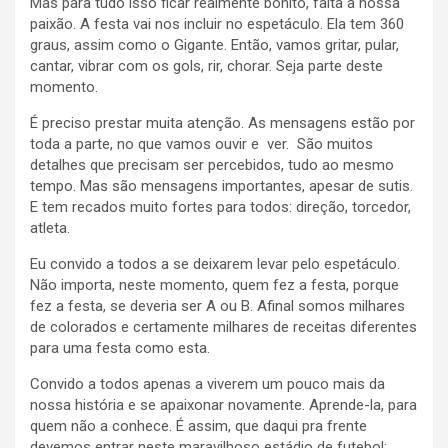
Mas para tudo isso ficar realmente bonito, falta a nossa
paixão. A festa vai nos incluir no espetáculo. Ela tem 360
graus, assim como o Gigante. Então, vamos gritar, pular,
cantar, vibrar com os gols, rir, chorar. Seja parte deste
momento.
É preciso prestar muita atenção. As mensagens estão por
toda a parte, no que vamos ouvir e ver. São muitos
detalhes que precisam ser percebidos, tudo ao mesmo
tempo. Mas são mensagens importantes, apesar de sutis.
E tem recados muito fortes para todos: direção, torcedor,
atleta.
Eu convido a todos a se deixarem levar pelo espetáculo.
Não importa, neste momento, quem fez a festa, porque
fez a festa, se deveria ser A ou B. Afinal somos milhares
de colorados e certamente milhares de receitas diferentes
para uma festa como esta.
Convido a todos apenas a viverem um pouco mais da
nossa história e se apaixonar novamente. Aprende-la, para
quem não a conhece. É assim, que daqui pra frente
devemos entrar neste maravilhoso estádio de futebol: