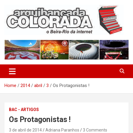
Skip
to
content
O Beira-Rio da Internet
Arquibancada Colorada
Home
2014
abril
3
Os Protagonistas !
BAC - ARTIGOS
Os Protagonistas !
3 de abril de 2014
Adriana Paranhos
3 Comments