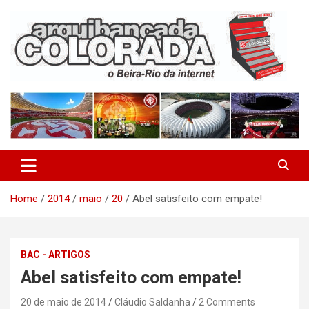
Skip
to
content
O Beira-Rio da Internet
Arquibancada Colorada
Home
2014
maio
20
Abel satisfeito com empate!
BAC - ARTIGOS
Abel satisfeito com empate!
20 de maio de 2014
Cláudio Saldanha
2 Comments