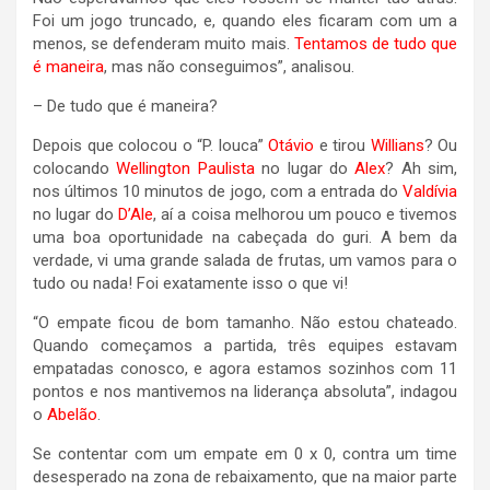
Foi um jogo truncado, e, quando eles ficaram com um a
menos, se defenderam muito mais.
Tentamos de tudo que
é maneira
, mas não conseguimos”, analisou.
– De tudo que é maneira?
Depois que colocou o “P. louca”
Otávio
e tirou
Willians
? Ou
colocando
Wellington Paulista
no lugar do
Alex
? Ah sim,
nos últimos 10 minutos de jogo, com a entrada do
Valdívia
no lugar do
D’Ale
, aí a coisa melhorou um pouco e tivemos
uma boa oportunidade na cabeçada do guri. A bem da
verdade, vi uma grande salada de frutas, um vamos para o
tudo ou nada! Foi exatamente isso o que vi!
“O empate ficou de bom tamanho. Não estou chateado.
Quando começamos a partida, três equipes estavam
empatadas conosco, e agora estamos sozinhos com 11
pontos e nos mantivemos na liderança absoluta”, indagou
o
Abelão
.
Se contentar com um empate em 0 x 0, contra um time
desesperado na zona de rebaixamento, que na maior parte