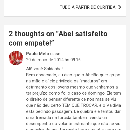
Post
TUDO A PARTIR DE CURITIBA
2 thoughts on “
Abel satisfeito
com empate!
”
Paulo Melo
disse:
20 de maio de 2014 às 09:16
Alô você Saldanha!
Bem observado, eu digo que o Abelão quer grupo
na mão e aí ele privilegia os “maduros” em
detrimento dos jovens mesmo que venhamos a
ter prejuízo como foi o caso de domingo. Ele tem
o direito de pensar diferente de nós mas se viu
que não deu certo TEM QUE TROCAR, e o Valdívia
está pedindo passagem. De quebra ele tentou dar
uma treinada na torcida também vendo um
desempenho do volante estreante que não se viu
e concluindo que foi muito bom empatar com um