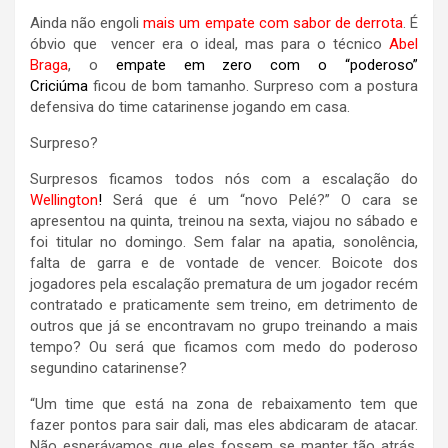
Ainda não engoli
mais um empate com sabor de derrota
. É
óbvio que vencer era o ideal, mas para o técnico
Abel
Braga
, o
empate em zero com o “poderoso”
Criciúma
ficou de bom tamanho. Surpreso com a postura
defensiva do time catarinense jogando em casa.
Surpreso?
Surpresos ficamos todos nós com a escalação do
Wellington
!
Será que é um “novo Pelé?” O cara se
apresentou na quinta, treinou na sexta, viajou no sábado e
foi titular no domingo. Sem falar na apatia, sonolência,
falta de garra e de vontade de vencer. Boicote dos
jogadores pela escalação prematura de um jogador recém
contratado e praticamente sem treino, em detrimento de
outros que já se encontravam no grupo treinando a mais
tempo? Ou será que ficamos com medo do poderoso
segundino catarinense?
“Um time que está na zona de rebaixamento tem que
fazer pontos para sair dali, mas eles abdicaram de atacar.
Não esperávamos que eles fossem se manter tão atrás.