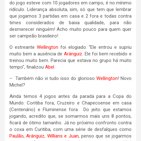
do jogo esteve com 10 jogadores em campo, é no mínimo
ridículo. Liderança absoluta, sim, só que tem que lembrar
que jogamos 3 partidas em casa e 2 fora e todas contra
times considerados de baixa qualidade, para não
desmerecer ninguém! Acho muito pouco para quem quer
ser campeão brasileiro!
O estreante
Wellington
foi elogiado: “Ele entrou e supriu
muito bem a ausência de
Aránguiz
. Ele foi bem recebido e
treinou muito bem. Parecia que estava no grupo há muito
tempo”, finalizou
Abel
.
– Também não vi tudo isso do glorioso
Wellington
! Novo
Michel?
Ainda temos 4 jogos antes da parada para a Copa do
Mundo: Coritiba fora, Cruzeiro e Chapecoense em casa
(Centenário) e Fluminense fora. Do jeito que estamos
jogando, acredito que, se somarmos mais uns 8 pontos,
ficará de ótimo tamanho. Já no próximo confronto contra
o coxa em Curitiba, com uma série de desfalques como
Paulão, Aránguiz, Willians e Juan
, penso que se jogarmos