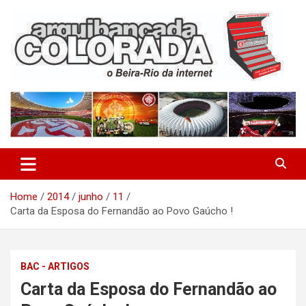
Skip
to
content
O Beira-Rio da Internet
Arquibancada Colorada
Home
2014
junho
11
Carta da Esposa do Fernandão ao Povo Gaúcho !
BAC - ARTIGOS
Carta da Esposa do Fernandão ao