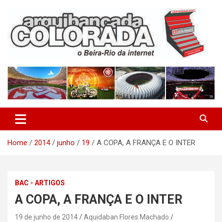
Skip
to
content
O Beira-Rio da Internet
Arquibancada Colorada
Home
2014
junho
19
A COPA, A FRANÇA E O INTER
BAC - ARTIGOS
A COPA, A FRANÇA E O INTER
19 de junho de 2014
Aquidaban Flores Machado