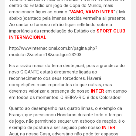
dentro do Estádio um jogo de Copa do Mundo, mais
emocionado fiquei ao ouvir o “
VAMO, VAMO
INTER
” ( link
abaixo )cantado pela imensa torcida vermelha ali presente.
Ao cantar o famoso refrão fiquei refletindo sobre a
importância da remodelação do Estádio do
SPORT CLUB
INTERNACIONAL
.
http://www.internacional.com.br/pagina.php?
modulo=2&setor=18&codigo=23203
Eis a razão maior do tema deste
post
, pois a grandeza do
novo GIGANTE estará diretamente ligada ao
reconhecimento dos seus torcedores. Haverá
competições mais importantes do que outras, mas
devemos valorizar a presença do nosso
INTER
em campo
em todos os momentos. O BEIRA-RIO é dos Colorados!
Quanto ao desempenho nas quatro linhas, o exemplo da
França, que pressionou Honduras durante todo o tempo
de jogo, não permitindo sequer um esboço de reação, é o
exemplo de postura a ser seguido pelo nosso
INTER
.
Aqui, na nossa Casa, adversário não pode ter espaços