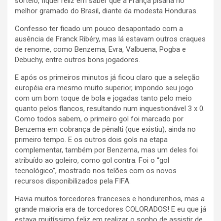
sorteio, fiquei feliz em saber que a França pisaria no
melhor gramado do Brasil, diante da modesta Honduras.
Confesso ter ficado um pouco desapontado com a
ausência de Franck Ribéry, mas lá estavam outros craques
de renome, como Benzema, Evra, Valbuena, Pogba e
Debuchy, entre outros bons jogadores.
E após os primeiros minutos já ficou claro que a seleção
européia era mesmo muito superior, impondo seu jogo
com um bom toque de bola e jogadas tanto pelo meio
quanto pelos flancos, resultando num inquestionável 3 x 0.
Como todos sabem, o primeiro gol foi marcado por
Benzema em cobrança de pênalti (que existiu), ainda no
primeiro tempo. E os outros dois gols na etapa
complementar, também por Benzema, mas um deles foi
atribuído ao goleiro, como gol contra. Foi o “gol
tecnológico”, mostrado nos telões com os novos
recursos disponibilizados pela FIFA.
Havia muitos torcedores franceses e hondurenhos, mas a
grande maioria era de torcedores COLORADOS! E eu que já
estava muitíssimo feliz em realizar o sonho de assistir de