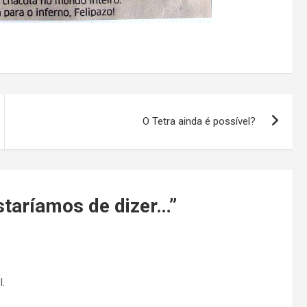
O Tetra ainda é possível?
staríamos de dizer…
”
l.