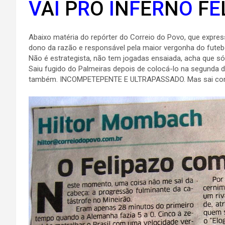
V
A
I
P
R
O
I
N
F
E
R
N
O
F
E
Abaixo matéria do repórter do Correio do Povo, que expre
dono da razão e responsável pela maior vergonha do futebo
Não é estrategista, não tem jogadas ensaiada, acha que 
Saiu fugido do Palmeiras depois de colocá-lo na segunda 
também. INCOMPETEPENTE E ULTRAPASSADO. Mas sai com ba