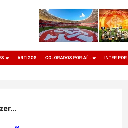
ES
ARTIGOS
COLORADOS POR AÍ…
INTER POR
izer…