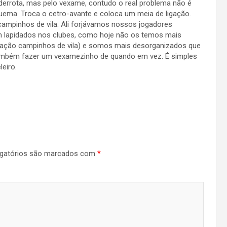
 derrota, mas pelo vexame, contudo o real problema não é
quema. Troca o cetro-avante e coloca um meia de ligação.
campinhos de vila. Ali forjávamos nossos jogadores
m lapidados nos clubes, como hoje não os temos mais
ração campinhos de vila) e somos mais desorganizados que
mbém fazer um vexamezinho de quando em vez. É simples
eiro.
gatórios são marcados com
*