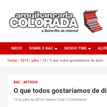
Skip
to
content
O Beira-Rio da Internet
Arquibancada Colorada
INÍCIO
SOBRE O BAC
NOSSO TIME
AÇÕ
Home
2014
julho
12
O que todos gostaríamos de dizer…
BAC - ARTIGOS
O que todos gostaríamos de d
12 de julho de 2014
Heleno Costi
3 Comments