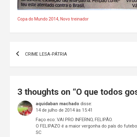
Copa do Mundo 2014
,
Novo treinador
Navegação
CRIME LESA-PÁTRIA
de
Post
3 thoughts on “
O que todos go
aquidaban machado
disse:
14 de julho de 2014 às 15:41
Faço eco: VAI PRO INFERNO, FELIPÃO.
O FELIPAZO é a maior vergonha do país do futebo
SC