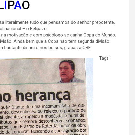
L
I
P
Ã
O
ssa literalmente tudo que pensamos do senhor prepotente,
l nacional – o Felipazo.
só na motivação e com psicólogo se ganha Copa do Mundo.
divisão. Ainda bem que a Copa não tem segunda divisão
stante dinheiro nos bolsos, graças a CBF.
Tags: