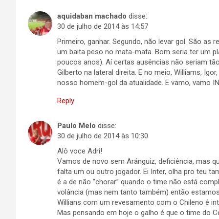
aquidaban machado
disse:
30 de julho de 2014 às 14:57
Primeiro, ganhar. Segundo, não levar gol. São as 
um baita peso no mata-mata. Bom seria ter um plan
poucos anos). Aí certas ausências não seriam tã
Gilberto na lateral direita. E no meio, Williams, Igo
nosso homem-gol da atualidade. E vamo, vamo I
Reply
Paulo Melo
disse:
30 de julho de 2014 às 10:30
Alô voce Adri!
Vamos de novo sem Aránguiz, deficiência, mas que
falta um ou outro jogador. Ei Inter, olha pro teu 
é a de não “chorar” quando o time não está comp
volância (mas nem tanto também) então estamos
Willians com um revesamento com o Chileno é int
Mas pensando em hoje o galho é que o time do C