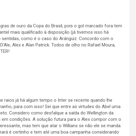
regras de ouro da Copa do Brasil, pois o gol marcado fora tem
tel mais qualificado à disposição (já tivemos isso há
o sentidas, como é o caso do Aránguiz. Concordo com o
r, D’Ale, Alex e Alan Patrick. Todos de olho no Rafael Moura,
NTER!
 raios já há algum tempo o Inter se recente quando lhe
tamanho, para com isso! Sei que entre as virtudes do Abel uma
leto. Considero como desfalque a saída do Wellington da
 em condições. A solução futura para o Alex compor com o
eressante, mas tem que atar o Willians se não ele se manda.
eará é certinho e tem até uma boa campanha considerando