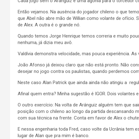
Cada jogo sem o Aránguiz é uma agonia para o torcedor co
Então vejamos. Na ausência do jogador chileno o que temos
que Abel não abre mão de Willian como volante de ofício.
de Alex. A outra é o grande nó.
Quando temos Jorge Henrique temos correria e muito pou
nenhuma, já dizia meu avô.
Valdívia demonstra velocidade, mas pouca experiência. As 
João Afonso já deixou claro que não está pronto. Não con
desejar no jogo contra os paulistas, quando perdemos co
Neste caso Alan Patrick que ainda ainda não atingiu a regul
Afinal quem entra? Minha sugestão é IGOR. Dois volantes e 
O outro exercício: Na volta de Aránguiz alguém tem que sair,
posição com o chileno ao longo da partida descansando m
com sua técnica na frente. Conta em favor de Alex o chute 
E nessa engenharia toda Fred, caso volte da Ucrânia tem 
lugar de Alan que pra mim é banco.