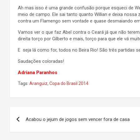
Ah mas isso é uma grande confusão porque esqueci de Well
meio de campo. Ele sai tanto quanto Willian e deixa nossa 
contra um Flamengo sem vontade e quase desmaiando em
Vamos ver o que faz Abel contra o Ceará já que não teremo
direita torço por Gilberto e mais, torço para que ele vá m
E seja lá como for, todos no Beira Rio! São três partidas s
Saudações coloradas!
Adriana Paranhos
Tags:
Aranguiz
,
Copa do Brasil 2014
Navegação
Acabou o jejum de jogos sem vencer fora de casa
de
Post