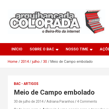
Skip
to
content
O Beira-Rio da Internet
Arquibancada Colorada
INÍCIO
SOBRE O BAC
NOSSO TIME
AÇÕ
Home
2014
julho
30
Meio de Campo embolado
BAC - ARTIGOS
Meio de Campo embolado
30 de julho de 2014
Adriana Paranhos
4 Comments