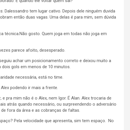
lorado. E quando ele voltar quem sai?
: Dalessandro tem lugar cativo. Depois dele ninguém duvida
 Sobram então duas vagas. Uma delas é para mim, sem dúvida
ca técnica.Não gosto. Quem joga em todas não joga em
vezes parece afoito, desesperado.
seguiu achar um posicionamento correto e deixou muito a
m dois gols em menos de 10 minutos.
aridade necessária, está no time.
Alex podendo ir mais a frente.
 e pra mim não é o Alex, nem Igor. É Alan. Alex trocaria de
ais atrás quando necessário, ou surpreendendo o adversário
de fora da área e as cobranças de faltas.
espaço? Pela velocidade que apresenta, sim tem espaço. No